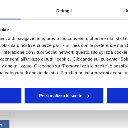
A
à di finanziamento europee,
Dettagli
C
e imprese sulla ricerca e
D
ookie
T
rienza di navigazione e, previo tuo consenso, ottenere statistiche 
blicitari, nostri e di terze parti - in linea con le preferenze mani
finanziamento europee, nazionali e regionali per le Imprese”
’interazione con i tuoi Social network questo sito utilizza cookie,
ia N.11 “Horizon Europe: i bandi 2025 – 2026”, al fine di dare
cconsenti all’utilizzo di tutti i cookie. Cliccando sul pulsante “
lle agevolazioni disponibili
 viene utilizzato. Cliccando su “Personalizza le scelte” è possibi
a categoria di cookie del sito. Per ulteriori informazioni consult
rato
Personalizza le scelte