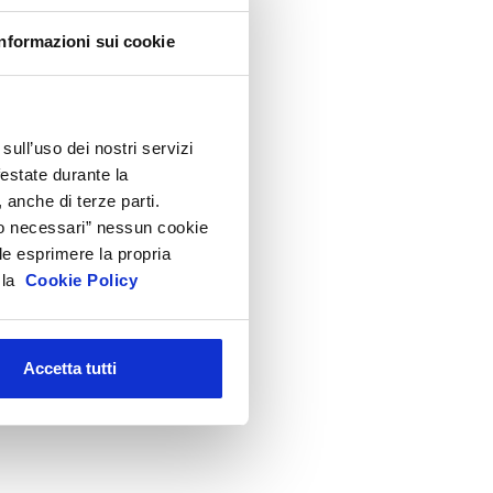
ttività internazionali
Informazioni sui cookie
entro Studi
irezione
ecnico Regolatorio
sull’uso dei nostri servizi
festate durante la
 anche di terze parti.
Solo necessari” nessun cookie
le esprimere la propria
a la
Cookie Policy
Accetta tutti