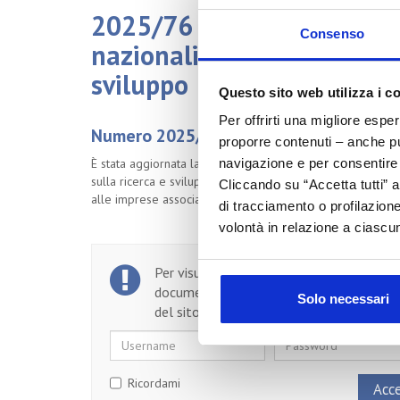
2025/76 Nuove opportunit
Consenso
nazionali e regionali per l
sviluppo
Questo sito web utilizza i c
Per offrirti una migliore espe
Numero 2025/76 del 01/07/2025
proporre contenuti – anche pub
È stata aggiornata la Monografia N. 4 “Le opportunità di 
navigazione e per consentire l
sulla ricerca e sviluppo ed è stata pubblicata la Monograf
Cliccando su “Accetta tutti” a
alle imprese associate un quadro completo dei bandi e de
di tracciamento o profilazione
volontà in relazione a ciascun
Per visualizzare il testo completo del
documento, devi essere un utente regist
Solo necessari
del sito.
Username
Password
Ricordami