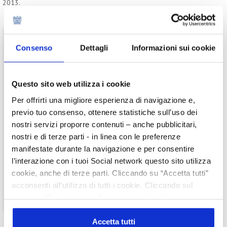
2013.
Per visualizzare il testo completo del
Consenso
Dettagli
Informazioni sui cookie
documento, devi essere un utente registrato
del sito.
Username
Questo sito web utilizza i cookie
Per offrirti una migliore esperienza di navigazione e,
Password
previo tuo consenso, ottenere statistiche sull’uso dei
nostri servizi proporre contenuti – anche pubblicitari,
nostri e di terze parti - in linea con le preferenze
Ricordami
manifestate durante la navigazione e per consentire
l’interazione con i tuoi Social network questo sito utilizza
cookie, anche di terze parti. Cliccando su “Accetta tutti”
acconsenti all’utilizzo di tutti i cookie. Cliccando sul
Non ti sei ancora registrato?
Registrati
pulsante “Solo necessari” nessun cookie di tracciamento
o profilazione viene utilizzato. Cliccando su
“Personalizza le scelte” è possibile esprimere la propria
Accetta tutti