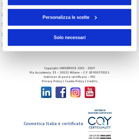
volontà in relazione a ciascuna categoria di cookie del
Elenco Completo
sito. Per ulteriori informazioni consulta la
Cookie Policy
Attività internazionali
Personalizza le scelte
Centro Studi
Direzione
Solo necessari
Tecnico Regolatorio
Copyright
UNISERVICE
2015 - 2019
Via Accademia, 33 – 20131 Milano – C.F. 05901970151
Indirizzo di posta certificata – PEC
Privacy Policy |
Cookie Policy |
Credits
Cosmetica Italia è certificata