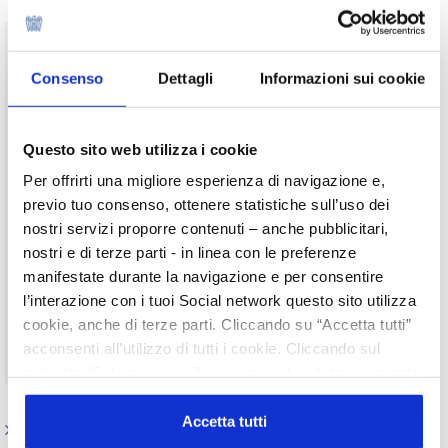
Per visualizzare il testo completo del
documento, devi essere un utente registrato
Consenso
Dettagli
Informazioni sui cookie
del sito.
Username
Questo sito web utilizza i cookie
Password
Per offrirti una migliore esperienza di navigazione e,
previo tuo consenso, ottenere statistiche sull’uso dei
nostri servizi proporre contenuti – anche pubblicitari,
Ricordami
nostri e di terze parti - in linea con le preferenze
manifestate durante la navigazione e per consentire
l’interazione con i tuoi Social network questo sito utilizza
cookie, anche di terze parti. Cliccando su “Accetta tutti”
acconsenti all’utilizzo di tutti i cookie. Cliccando sul
Non ti sei ancora registrato?
Registrati
pulsante “Solo necessari” nessun cookie di tracciamento
o profilazione viene utilizzato. Cliccando su
“Personalizza le scelte” è possibile esprimere la propria
Accetta tutti
Elenco Completo
volontà in relazione a ciascuna categoria di cookie del