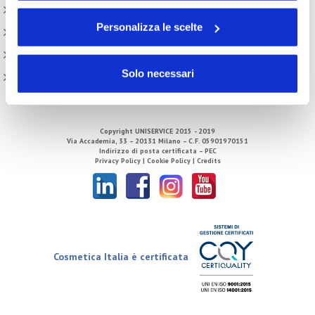
Attività internazionali
sito. Per ulteriori informazioni consulta la
Cookie Policy
Personalizza le scelte
Centro Studi
Direzione
Solo necessari
Tecnico Regolatorio
Copyright
UNISERVICE
2015 - 2019
Via Accademia, 33 – 20131 Milano – C.F. 05901970151
Indirizzo di posta certificata – PEC
Privacy Policy |
Cookie Policy |
Credits
Cosmetica Italia è certificata