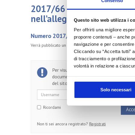
Consenso
2017/66 Sostanze CMR che
nell’allegato II del Rego
Questo sito web utilizza i c
Per offrirti una migliore espe
Numero 2017/66 del 21/07/2017
proporre contenuti – anche pub
navigazione e per consentire l
Verrà pubblicato un nuovo Regolamento “Omnibus Act” che v
Cliccando su “Accetta tutti” a
di tracciamento o profilazione
volontà in relazione a ciascun
Per visualizzare il testo completo del
documento, devi essere un utente regist
del sito.
Solo necessari
Username
Password
Ricordami
Non ti sei ancora registrato?
Registrati