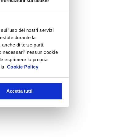
Informazioni sui cookie
ttività internazionali
entro Studi
irezione
sull’uso dei nostri servizi
ecnico Regolatorio
festate durante la
 anche di terze parti.
Solo necessari” nessun cookie
le esprimere la propria
a la
Cookie Policy
Accetta tutti