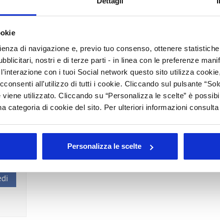
Dettagli
A
 verranno inserite
C
lamento cosmetico 1223/2009
ookie
D
rienza di navigazione e, previo tuo consenso, ottenere statistiche 
T
blicitari, nostri e di terze parti - in linea con le preferenze mani
’interazione con i tuoi Social network questo sito utilizza cookie,
ieterà l’uso di alcuni ingredienti classificati come CMR.
cconsenti all’utilizzo di tutti i cookie. Cliccando sul pulsante “
 viene utilizzato. Cliccando su “Personalizza le scelte” è possibi
a categoria di cookie del sito. Per ulteriori informazioni consult
rato
Personalizza le scelte