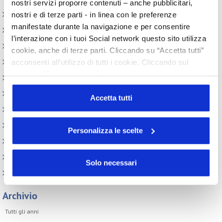
nostri servizi proporre contenuti – anche pubblicitari,
Elenco Completo
nostri e di terze parti - in linea con le preferenze
manifestate durante la navigazione e per consentire
Assemblea
l’interazione con i tuoi Social network questo sito utilizza
Convegno tecnico internazionale
cookie, anche di terze parti. Cliccando su “Accetta tutti”
Cosmoprof
acconsenti all’utilizzo di tutti i cookie. Cliccando sul
pulsante “Solo necessari” nessun cookie di tracciamento
Information Day
o profilazione viene utilizzato. Cliccando su
Beauty Links
“Personalizza le scelte” è possibile esprimere la propria
Accetta tutti
Beauty Report
volontà in relazione a ciascuna categoria di cookie del
sito. Per ulteriori informazioni consulta la
Cookie Policy
Incontri tematici
Personalizza le scelte
Eventi Speciali
Leonardo Genio e Bellezza
Solo necessari
Milano Beauty Week
Archivio
Tutti gli anni