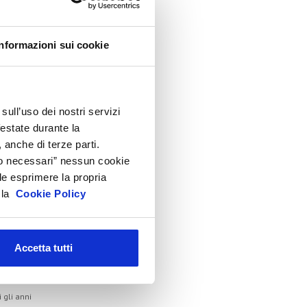
lenco Completo
Informazioni sui cookie
ssemblea
onvegno tecnico internazionale
Cosmoprof
sull’uso dei nostri servizi
nformation Day
festate durante la
eauty Links
 anche di terze parti.
eauty Report
Solo necessari” nessun cookie
le esprimere la propria
ncontri tematici
a la
Cookie Policy
venti Speciali
eonardo Genio e Bellezza
ilano Beauty Week
Accetta tutti
hivio
i gli anni