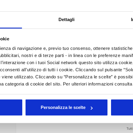
 Greenwashing
E
Dettagli
A
C
'11 marzo dedicato alla
nuova normativa sul Greenwashing
,
ookie
ntali
e sulle attività delle imprese.
rienza di navigazione e, previo tuo consenso, ottenere statistiche 
I
blicitari, nostri e di terze parti - in linea con le preferenze mani
B
’interazione con i tuoi Social network questo sito utilizza cookie,
B
cconsenti all’utilizzo di tutti i cookie. Cliccando sul pulsante “
 viene utilizzato. Cliccando su “Personalizza le scelte” è possibi
I
rato
a categoria di cookie del sito. Per ulteriori informazioni consult
E
L
M
Personalizza le scelte
Arc
Tutt