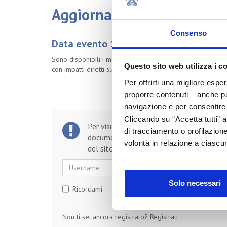
Aggiornamento normativa
Consenso
Data evento 11/03/2026
Sono disponibili i materiali del webinar che si è tenuto l
Questo sito web utilizza i c
con impatti diretti sulla
comunicazione dei claim ambie
Per offrirti una migliore espe
proporre contenuti – anche pub
navigazione e per consentire l
Cliccando su “Accetta tutti” a
Per visualizzare il testo completo del
di tracciamento o profilazione
documento, devi essere un utente regist
volontà in relazione a ciascun
del sito.
Username
Password
Solo necessari
Ricordami
Non ti sei ancora registrato?
Registrati