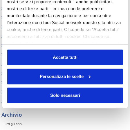
nostri servizi proporre contenuti – anche pubblicitari,
Elenco Completo
nostri e di terze parti - in linea con le preferenze
manifestate durante la navigazione e per consentire
Assemblea
l’interazione con i tuoi Social network questo sito utilizza
Convegno tecnico internazionale
cookie, anche di terze parti. Cliccando su “Accetta tutti”
Cosmoprof
acconsenti all’utilizzo di tutti i cookie. Cliccando sul
pulsante “Solo necessari” nessun cookie di tracciamento
Information Day
o profilazione viene utilizzato. Cliccando su
Beauty Links
“Personalizza le scelte” è possibile esprimere la propria
Accetta tutti
Beauty Report
volontà in relazione a ciascuna categoria di cookie del
sito. Per ulteriori informazioni consulta la
Cookie Policy
Incontri tematici
Personalizza le scelte
Eventi Speciali
Leonardo Genio e Bellezza
Solo necessari
Milano Beauty Week
Archivio
Tutti gli anni