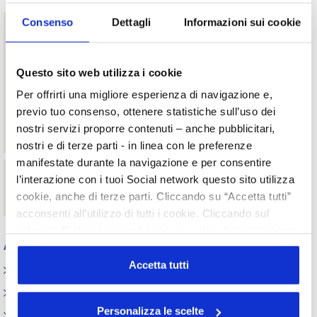
Consenso
Dettagli
Informazioni sui cookie
Download
INDAGINE CONGIUNTURALE SETTEMBRE 2020
Renato Ancorotti – Indagine congiunturale: mercato e
Questo sito web utilizza i cookie
industria cosmetica
Per offrirti una migliore esperienza di navigazione e,
Gian Andrea Positano – Numeri e trend nei progetti del
Centro Studi nell'era post Covid
previo tuo consenso, ottenere statistiche sull’uso dei
Giovanni Foresti - Gli indicatori di bilancio nell'evoluzione
nostri servizi proporre contenuti – anche pubblicitari,
del comparto cosmetico
nostri e di terze parti - in linea con le preferenze
manifestate durante la navigazione e per consentire
Collegamenti
l’interazione con i tuoi Social network questo sito utilizza
cookie, anche di terze parti. Cliccando su “Accetta tutti”
Scarica la registrazione dell'evento
acconsenti all’utilizzo di tutti i cookie. Cliccando sul
pulsante “Solo necessari” nessun cookie di tracciamento
Appuntamenti
o profilazione viene utilizzato. Cliccando su
“Personalizza le scelte” è possibile esprimere la propria
Accetta tutti
Elenco Completo
volontà in relazione a ciascuna categoria di cookie del
Assemblea
sito. Per ulteriori informazioni consulta la
Cookie Policy
Personalizza le scelte
Convegno tecnico internazionale