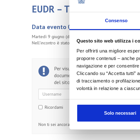
EUDR – Tutto ciò che le a
Consenso
Data evento 09/06/2026
Martedì 9 giugno (dalle ore 11:00 alle ore 13:00) si è te
Questo sito web utilizza i c
Nell'incontro è stato analizzato il quadro normativo euro
Per offrirti una migliore espe
proporre contenuti – anche pub
navigazione e per consentire l
Per visualizzare il testo completo del
Cliccando su “Accetta tutti” a
documento, devi essere un utente regist
di tracciamento o profilazione
del sito.
volontà in relazione a ciascun
Username
Password
Ricordami
Solo necessari
Non ti sei ancora registrato?
Registrati