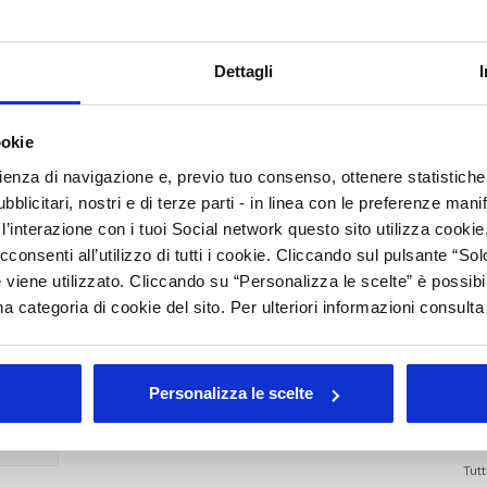
ziende devono sapere
E
Dettagli
A
C
nuto un webinar gratuito dedicato al tema delle EUDR.
ookie
peo e le implicazioni del settore cosmetico.
rienza di navigazione e, previo tuo consenso, ottenere statistiche 
I
blicitari, nostri e di terze parti - in linea con le preferenze mani
B
’interazione con i tuoi Social network questo sito utilizza cookie,
B
cconsenti all’utilizzo di tutti i cookie. Cliccando sul pulsante “
rato
 viene utilizzato. Cliccando su “Personalizza le scelte” è possibi
I
a categoria di cookie del sito. Per ulteriori informazioni consult
E
L
M
Personalizza le scelte
Arc
Tutt