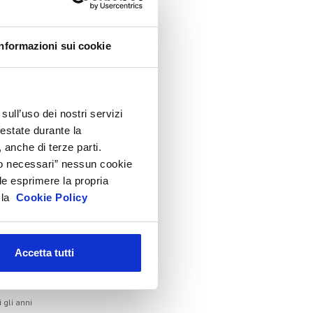
lenco Completo
Informazioni sui cookie
ssemblea
onvegno tecnico internazionale
Cosmoprof
sull’uso dei nostri servizi
nformation Day
festate durante la
eauty Links
 anche di terze parti.
eauty Report
Solo necessari” nessun cookie
le esprimere la propria
ncontri tematici
a la
Cookie Policy
venti Speciali
eonardo Genio e Bellezza
ilano Beauty Week
Accetta tutti
hivio
i gli anni