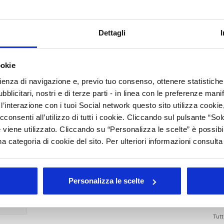
ziende devono sapere
E
Dettagli
A
C
nuto un webinar gratuito dedicato al tema delle EUDR.
ookie
peo e le implicazioni del settore cosmetico.
rienza di navigazione e, previo tuo consenso, ottenere statistiche 
I
blicitari, nostri e di terze parti - in linea con le preferenze mani
B
’interazione con i tuoi Social network questo sito utilizza cookie,
B
cconsenti all’utilizzo di tutti i cookie. Cliccando sul pulsante “
rato
 viene utilizzato. Cliccando su “Personalizza le scelte” è possibi
I
a categoria di cookie del sito. Per ulteriori informazioni consult
E
L
M
Personalizza le scelte
Arc
Tutt