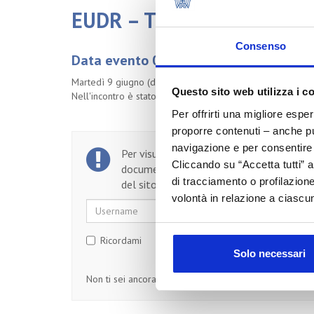
EUDR – Tutto ciò che le a
Consenso
Data evento 09/06/2026
Martedì 9 giugno (dalle ore 11:00 alle ore 13:00) si è te
Questo sito web utilizza i c
Nell'incontro è stato analizzato il quadro normativo euro
Per offrirti una migliore espe
proporre contenuti – anche pub
navigazione e per consentire l
Per visualizzare il testo completo del
Cliccando su “Accetta tutti” a
documento, devi essere un utente regist
di tracciamento o profilazione
del sito.
volontà in relazione a ciascun
Username
Password
Ricordami
Solo necessari
Non ti sei ancora registrato?
Registrati