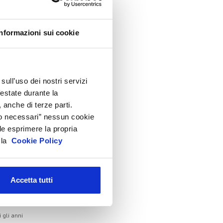
lenco Completo
Informazioni sui cookie
ssemblea
onvegno tecnico internazionale
Cosmoprof
sull’uso dei nostri servizi
nformation Day
festate durante la
eauty Links
 anche di terze parti.
eauty Report
Solo necessari” nessun cookie
le esprimere la propria
ncontri tematici
a la
Cookie Policy
venti Speciali
eonardo Genio e Bellezza
ilano Beauty Week
Accetta tutti
hivio
i gli anni