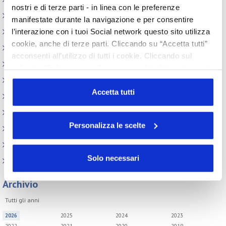
nostri e di terze parti - in linea con le preferenze
Assemblea
manifestate durante la navigazione e per consentire
l’interazione con i tuoi Social network questo sito utilizza
Convegno tecnico internazionale
cookie, anche di terze parti. Cliccando su “Accetta tutti”
Cosmoprof
acconsenti all’utilizzo di tutti i cookie. Cliccando sul
Information Day
pulsante “Solo necessari” nessun cookie di tracciamento
o profilazione viene utilizzato. Cliccando su
Beauty Links
“Personalizza le scelte” è possibile esprimere la propria
Accetta tutti
Beauty Report
volontà in relazione a ciascuna categoria di cookie del
Incontri tematici
sito. Per ulteriori informazioni consulta la
Cookie Policy
Personalizza le scelte
Eventi Speciali
Leonardo Genio e Bellezza
Solo necessari
Milano Beauty Week
Archivio
Tutti gli anni
2026
2025
2024
2023