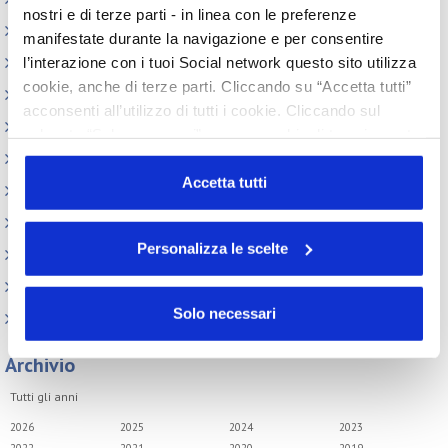
nostri e di terze parti - in linea con le preferenze
Assemblea
manifestate durante la navigazione e per consentire
l’interazione con i tuoi Social network questo sito utilizza
Convegno tecnico internazionale
cookie, anche di terze parti. Cliccando su “Accetta tutti”
Cosmoprof
acconsenti all’utilizzo di tutti i cookie. Cliccando sul
Information Day
pulsante “Solo necessari” nessun cookie di tracciamento
o profilazione viene utilizzato. Cliccando su
Beauty Links
“Personalizza le scelte” è possibile esprimere la propria
Accetta tutti
Beauty Report
volontà in relazione a ciascuna categoria di cookie del
Incontri tematici
sito. Per ulteriori informazioni consulta la
Cookie Policy
Personalizza le scelte
Eventi Speciali
Leonardo Genio e Bellezza
Solo necessari
Milano Beauty Week
Archivio
Tutti gli anni
2026
2025
2024
2023