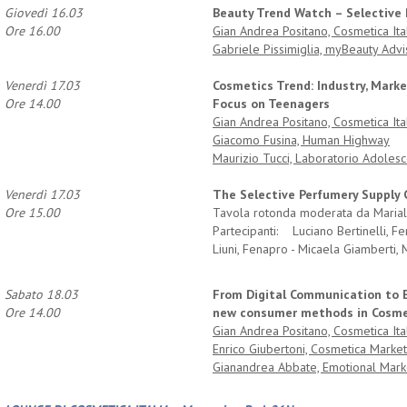
Giovedì 16.03
Beauty Trend Watch – Selective
Ore 16.00
Gian Andrea Positano, Cosmetica Ita
Gabriele Pissimiglia, myBeauty Advi
Venerdì 17.03
Cosmetics Trend: Industry, Mark
Ore 14.00
Focus on Teenagers
Gian Andrea Positano, Cosmetica Ita
Giacomo Fusina, Human Highway
Maurizio Tucci, Laboratorio Adoles
Venerdì 17.03
The Selective Perfumery Supply C
Ore 15.00
Tavola rotonda moderata da Marialu
Partecipanti: Luciano Bertinelli, 
Liuni, Fenapro - Micaela Giamberti, 
Sabato 18.03
From Digital Communication to 
Ore 14.00
new consumer methods in Cosme
Gian Andrea Positano, Cosmetica Ita
Enrico Giubertoni, Cosmetica Market
Gianandrea Abbate, Emotional Mark