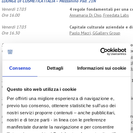
LOUNGE DI COSMETICA ITALIA
– Mezzanino Pad. 21N
Venerdì 17.03
4 regole fondamentali per una co
Ore 16.00
Annamaria Di Chio, Freedata Labs
Venerdì 17.03
Capitale culturale aziendale e di
Ore 16.30
Paolo Macrì, GGallery Group
Sabato 18.03
Valutazione, percezione e compo
Ore 11.00
Presentazione risultati rilevazio
Gian Andrea Positano, Cosmetica Ita
Mariano Galizia, CSA e Annalisa Vagli
Consenso
Dettagli
Informazioni sui cookie
Gianandrea Abbate, Emotional Mark
Sabato 18.03
Beauty Trends Autunno/Inverno 
Ore 15.00
Ilaria Pizzoferrato, Carlin Creative
Questo sito web utilizza i cookie
Sabato 18.03
Top 10 dei prodotti cosmetici pi
Per offrirti una migliore esperienza di navigazione e,
Ore 16.00
Maeva Lhopez, Mintel
previo tuo consenso, ottenere statistiche sull’uso dei
nostri servizi proporre contenuti – anche pubblicitari,
Lunedì 20.03
Camera Italiana dell’Acconciatur
nostri e di terze parti - in linea con le preferenze
Ore 11.00
L’evoluzione della professione a
manifestate durante la navigazione e per consentire
Gian Andrea Positano, Cosmetica Ita