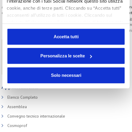
l’interazione con i tuoi Social network questo sito utilizza
Lunedì 20.03
Camera Italiana dell’Acconciatur
cookie, anche di terze parti. Cliccando su “Accetta tutti”
Ore 11.30
I giovani acconciatori verso il fu
acconsenti all’utilizzo di tutti i cookie. Cliccando sul
Gian Andrea Positano, Cosmetica Ita
pulsante “Solo necessari” nessun cookie di tracciamento
Tavola rotonda moderata da Lucian
o profilazione viene utilizzato. Cliccando su
Partecipanti: 10 giovani acconciator
“Personalizza le scelte” è possibile esprimere la propria
Accetta tutti
volontà in relazione a ciascuna categoria di cookie del
Contatti
sito. Per ulteriori informazioni consulta la
Cookie Policy
Personalizza le scelte
Gian Andrea Positano |
gianandrea.positano@cosmeticaitalia.it
Roberto Isolda |
roberto.isolda@cosmeticaitalia.it
Solo necessari
Appuntamenti
Elenco Completo
Assemblea
Convegno tecnico internazionale
Cosmoprof