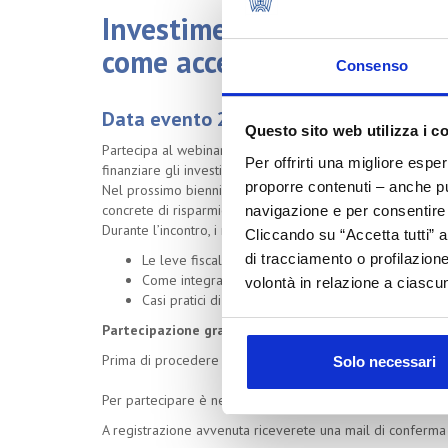
Investimenti green e digita
come accedere alle agevola
Consenso
Data evento 28/05/2026
Questo sito web utilizza i c
Partecipa al webinar gratuito di Cosmetica Italia Serviz
Per offrirti una migliore espe
finanziare gli investimenti della tua azienda cosmetica in s
proporre contenuti – anche pub
Nel prossimo biennio, grazie a incentivi statali, puoi trasf
concrete di risparmio e crescita.
navigazione e per consentire l
Durante l’incontro, i nostri esperti di Ergo – Tecno Group 
Cliccando su “Accetta tutti” a
di tracciamento o profilazione
Le leve fiscali disponibili nel 2026–2028 per inves
Come integrare sostenibilità, efficienza e controllo
volontà in relazione a ciascun
Casi pratici di aziende cosmetiche che hanno già s
Partecipazione gratuita:
Prima di procedere alla registrazione vi preghiamo di pr
Solo necessari
Per partecipare è necessario registrarsi tramite il segue
A registrazione avvenuta riceverete una mail di conferma