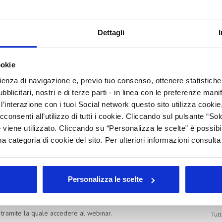
li nel settore cosmetico: scopri
E
zioni statali
Dettagli
A
C
ookie
i giovedì 28 maggio 2026 (15:00–16:30) e scopri come
rienza di navigazione e, previo tuo consenso, ottenere statistiche 
I
ostenibilità, efficienza energetica e digitalizzazione.
blicitari, nostri e di terze parti - in linea con le preferenze mani
ormare i percorsi di innovazione e sostenibilità in opportunità
B
’interazione con i tuoi Social network questo sito utilizza cookie,
B
ti guideranno attraverso:
cconsenti all’utilizzo di tutti i cookie. Cliccando sul pulsante “
 viene utilizzato. Cliccando su “Personalizza le scelte” è possibi
I
timenti green e digitali
 di processo nei tuoi prodotti
a categoria di cookie del sito. Per ulteriori informazioni consult
E
fruttato queste agevolazioni
L
M
endere visione dell'
informativa sulla privacy
Personalizza le scelte
Arc
nte
link
 tramite la quale accedere al webinar.
Tutt