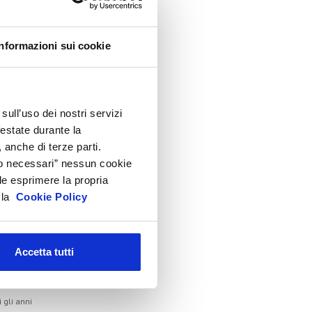
lenco Completo
Informazioni sui cookie
ssemblea
onvegno tecnico internazionale
Cosmoprof
sull’uso dei nostri servizi
nformation Day
festate durante la
eauty Links
 anche di terze parti.
eauty Report
Solo necessari” nessun cookie
le esprimere la propria
ncontri tematici
a la
Cookie Policy
venti Speciali
eonardo Genio e Bellezza
ilano Beauty Week
Accetta tutti
hivio
i gli anni