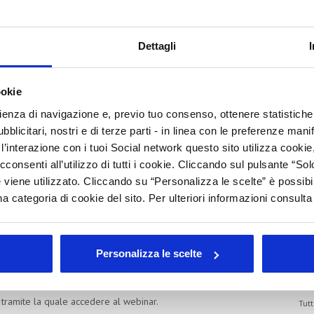
li nel settore cosmetico: scopri
E
zioni statali
Dettagli
A
C
ookie
i giovedì 28 maggio 2026 (15:00–16:30) e scopri come
rienza di navigazione e, previo tuo consenso, ottenere statistiche 
I
ostenibilità, efficienza energetica e digitalizzazione.
blicitari, nostri e di terze parti - in linea con le preferenze mani
ormare i percorsi di innovazione e sostenibilità in opportunità
B
’interazione con i tuoi Social network questo sito utilizza cookie,
B
ti guideranno attraverso:
cconsenti all’utilizzo di tutti i cookie. Cliccando sul pulsante “
 viene utilizzato. Cliccando su “Personalizza le scelte” è possibi
I
timenti green e digitali
 di processo nei tuoi prodotti
a categoria di cookie del sito. Per ulteriori informazioni consult
E
fruttato queste agevolazioni
L
M
endere visione dell'
informativa sulla privacy
Personalizza le scelte
Arc
nte
link
 tramite la quale accedere al webinar.
Tutt