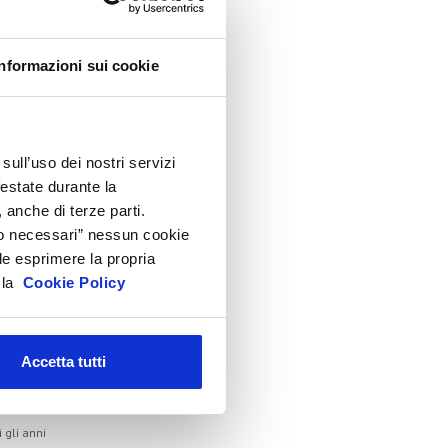
lenco Completo
Informazioni sui cookie
ssemblea
onvegno tecnico internazionale
Cosmoprof
sull’uso dei nostri servizi
nformation Day
festate durante la
eauty Links
 anche di terze parti.
eauty Report
Solo necessari” nessun cookie
le esprimere la propria
ncontri tematici
a la
Cookie Policy
venti Speciali
eonardo Genio e Bellezza
ilano Beauty Week
Accetta tutti
hivio
i gli anni