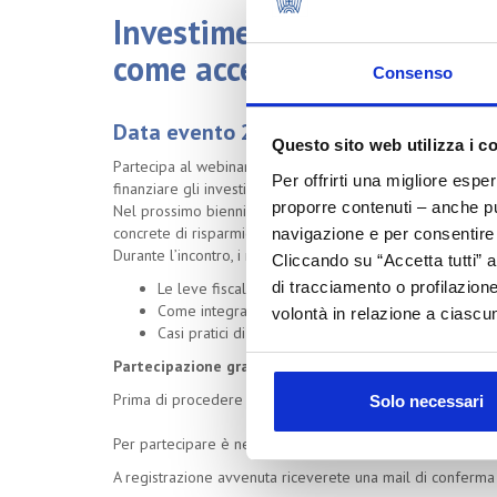
Investimenti green e digita
come accedere alle agevola
Consenso
Data evento 28/05/2026
Questo sito web utilizza i c
Partecipa al webinar gratuito di Cosmetica Italia Serviz
Per offrirti una migliore espe
finanziare gli investimenti della tua azienda cosmetica in s
proporre contenuti – anche pub
Nel prossimo biennio, grazie a incentivi statali, puoi trasf
concrete di risparmio e crescita.
navigazione e per consentire l
Durante l’incontro, i nostri esperti di Ergo – Tecno Group 
Cliccando su “Accetta tutti” a
di tracciamento o profilazione
Le leve fiscali disponibili nel 2026–2028 per inves
Come integrare sostenibilità, efficienza e controllo
volontà in relazione a ciascun
Casi pratici di aziende cosmetiche che hanno già s
Partecipazione gratuita:
Prima di procedere alla registrazione vi preghiamo di pr
Solo necessari
Per partecipare è necessario registrarsi tramite il segue
A registrazione avvenuta riceverete una mail di conferma