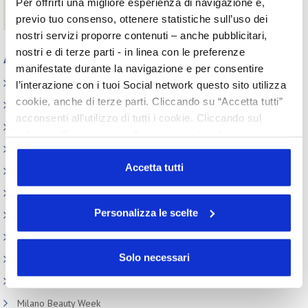
Per offrirti una migliore esperienza di navigazione e,
Daniela Pezzetti |
professionaltraining@cosmeticaitaliaservizi.it
previo tuo consenso, ottenere statistiche sull’uso dei
nostri servizi proporre contenuti – anche pubblicitari,
nostri e di terze parti - in linea con le preferenze
Appuntamenti
manifestate durante la navigazione e per consentire
Elenco Completo
l’interazione con i tuoi Social network questo sito utilizza
cookie, anche di terze parti. Cliccando su “Accetta tutti”
Assemblea
acconsenti all’utilizzo di tutti i cookie. Cliccando sul
Convegno tecnico internazionale
pulsante “Solo necessari” nessun cookie di tracciamento
Cosmoprof
o profilazione viene utilizzato. Cliccando su
“Personalizza le scelte” è possibile esprimere la propria
Accetta tutti
Information Day
volontà in relazione a ciascuna categoria di cookie del
Beauty Links
sito. Per ulteriori informazioni consulta la
Cookie Policy
Personalizza le scelte
Beauty Report
Incontri tematici
Solo necessari
Eventi Speciali
Leonardo Genio e Bellezza
Milano Beauty Week