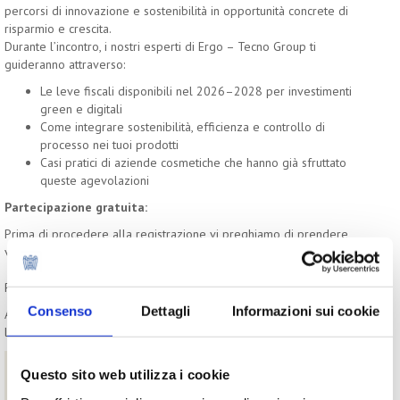
percorsi di innovazione e sostenibilità in opportunità concrete di
risparmio e crescita.
Durante l’incontro, i nostri esperti di Ergo – Tecno Group ti
guideranno attraverso:
Le leve fiscali disponibili nel 2026–2028 per investimenti
green e digitali
Come integrare sostenibilità, efficienza e controllo di
processo nei tuoi prodotti
Casi pratici di aziende cosmetiche che hanno già sfruttato
queste agevolazioni
Partecipazione gratuita:
Prima di procedere alla registrazione vi preghiamo di prendere
visione dell'
informativa sulla privacy
Per partecipare è necessario registrarsi tramite il seguente
link
Consenso
Dettagli
Informazioni sui cookie
A registrazione avvenuta riceverete una mail di conferma tramite
la quale accedere al webinar.
Contatti
Questo sito web utilizza i cookie