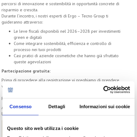
percorsi di innovazione e sostenibilità in opportunità concrete di
risparmio e crescita.
Durante l’incontro, i nostri esperti di Ergo – Tecno Group ti
guideranno attraverso:
Le leve fiscali disponibili nel 2026–2028 per investimenti
green e digitali
Come integrare sostenibilità, efficienza e controllo di
processo nei tuoi prodotti
Casi pratici di aziende cosmetiche che hanno già sfruttato
queste agevolazioni
Partecipazione gratuita:
Prima di procedere alla registrazione vi preghiamo di prendere
visione dell'
informativa sulla privacy
Per partecipare è necessario registrarsi tramite il seguente
link
Consenso
Dettagli
Informazioni sui cookie
A registrazione avvenuta riceverete una mail di conferma tramite
la quale accedere al webinar.
Contatti
Questo sito web utilizza i cookie