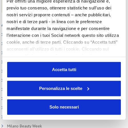
Per offrirti una migliore esperienza di navigazione e,
Daniela Pezzetti |
professionaltraining@cosmeticaitaliaservizi.it
previo tuo consenso, ottenere statistiche sull’uso dei
nostri servizi proporre contenuti – anche pubblicitari,
nostri e di terze parti - in linea con le preferenze
Appuntamenti
manifestate durante la navigazione e per consentire
Elenco Completo
l’interazione con i tuoi Social network questo sito utilizza
cookie, anche di terze parti. Cliccando su “Accetta tutti”
Assemblea
acconsenti all’utilizzo di tutti i cookie. Cliccando sul
Convegno tecnico internazionale
pulsante “Solo necessari” nessun cookie di tracciamento
Cosmoprof
o profilazione viene utilizzato. Cliccando su
“Personalizza le scelte” è possibile esprimere la propria
Accetta tutti
Information Day
volontà in relazione a ciascuna categoria di cookie del
Beauty Links
sito. Per ulteriori informazioni consulta la
Cookie Policy
Personalizza le scelte
Beauty Report
Incontri tematici
Solo necessari
Eventi Speciali
Leonardo Genio e Bellezza
Milano Beauty Week