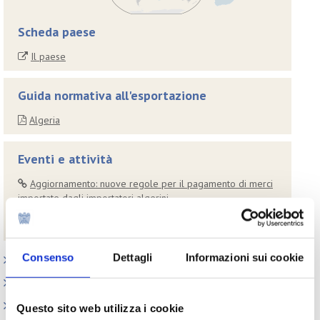
Scheda paese
Il paese
Guida normativa all'esportazione
Algeria
Eventi e attività
Aggiornamento: nuove regole per il pagamento di merci
importate dagli importatori algerini
Nuove regole per il pagamento delle merci importate
dagli importatori algerini
Consenso
Dettagli
Informazioni sui cookie
Paesi
Iniziative
Webinar
Questo sito web utilizza i cookie