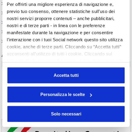
Circolari
Per offrirti una migliore esperienza di navigazione e,
previo tuo consenso, ottenere statistiche sull’uso dei
Memorandum of Understanding
nostri servizi proporre contenuti – anche pubblicitari,
Corsi di formazione
nostri e di terze parti - in linea con le preferenze
Contatti utili
manifestate durante la navigazione e per consentire
l’interazione con i tuoi Social network questo sito utilizza
FAQ
cookie, anche di terze parti. Cliccando su “Accetta tutti”
Archivio
acconsenti all’utilizzo di tutti i cookie. Cliccando sul
pulsante “Solo necessari” nessun cookie di tracciamento
Tutti gli anni
o profilazione viene utilizzato. Cliccando su
2026
2025
2024
2023
“Personalizza le scelte” è possibile esprimere la propria
Accetta tutti
2022
2021
2020
2019
volontà in relazione a ciascuna categoria di cookie del
2018
2017
2016
2015
sito. Per ulteriori informazioni consulta la
Cookie Policy
2014
2013
2012
2011
Personalizza le scelte
2010
2009
2008
2007
2006
2005
2004
2003
2002
Solo necessari