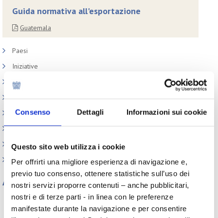
Guida normativa all'esportazione
Guatemala
Paesi
Iniziative
Webinar
Circolari
Consenso
Dettagli
Informazioni sui cookie
Memorandum of Understanding
Corsi di formazione
Contatti utili
Questo sito web utilizza i cookie
FAQ
Per offrirti una migliore esperienza di navigazione e,
previo tuo consenso, ottenere statistiche sull’uso dei
Archivio
nostri servizi proporre contenuti – anche pubblicitari,
nostri e di terze parti - in linea con le preferenze
Tutti gli anni
manifestate durante la navigazione e per consentire
2026
2025
2024
2023