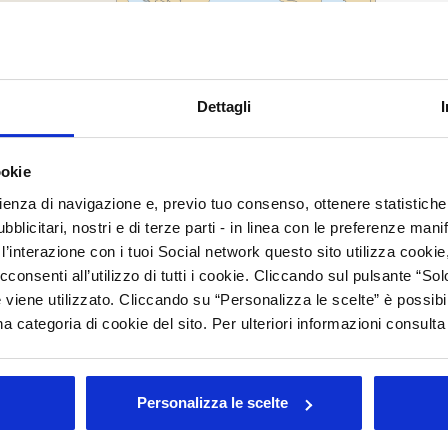
C
M
C
Dettagli
C
ookie
Arc
rienza di navigazione e, previo tuo consenso, ottenere statistiche 
Tutt
blicitari, nostri e di terze parti - in linea con le preferenze mani
’interazione con i tuoi Social network questo sito utilizza cookie,
202
202
cconsenti all’utilizzo di tutti i cookie. Cliccando sul pulsante “
201
 viene utilizzato. Cliccando su “Personalizza le scelte” è possibi
201
a categoria di cookie del sito. Per ulteriori informazioni consult
201
200
200
s in preventig skin ageing and sun safety" - 2006
Personalizza le scelte