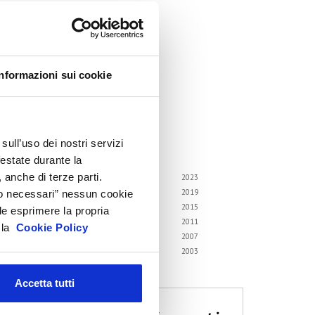
ircolari
emorandum of Understanding
orsi di formazione
Informazioni sui cookie
ontatti utili
FAQ
hivio
sull’uso dei nostri servizi
i gli anni
festate durante la
 anche di terze parti.
6
2025
2024
2023
2
2021
2020
2019
Solo necessari” nessun cookie
8
2017
2016
2015
le esprimere la propria
4
2013
2012
2011
a la
Cookie Policy
0
2009
2008
2007
6
2005
2004
2003
2
Accetta tutti