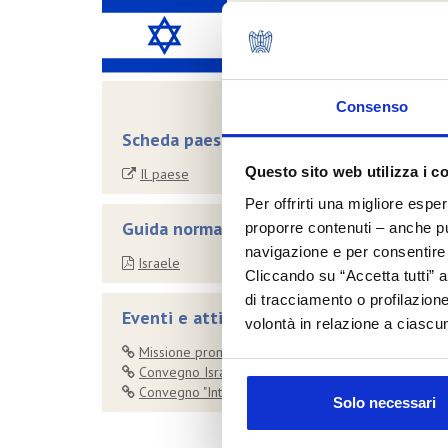
Consenso
Scheda paese
Questo sito web utilizza i c
Il paese
Per offrirti una migliore espe
Guida normativa all'esportazione
proporre contenuti – anche pub
navigazione e per consentire l
Israele
Cliccando su “Accetta tutti” a
di tracciamento o profilazione
Eventi e attività
volontà in relazione a ciascun
Missione promossa dal governo - 2008
Convegno Israele - Italia 2007
Convegno "Integrating new technologies in cosmetic
Solo necessari