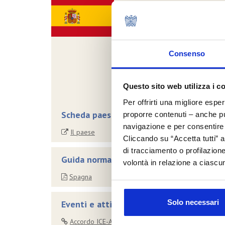
Consenso
Questo sito web utilizza i c
Per offrirti una migliore espe
Scheda paese
proporre contenuti – anche pub
navigazione e per consentire l
Il paese
Cliccando su “Accetta tutti” a
di tracciamento o profilazione
Guida normativa all'esportazione
volontà in relazione a ciascun
Spagna
Solo necessari
Eventi e attività
Accordo ICE-Agenzia e Amazon per la promozione d