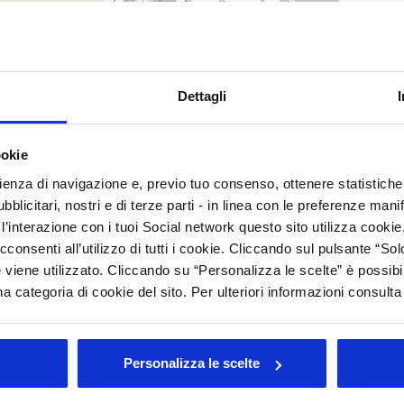
C
M
C
Dettagli
C
ookie
Arc
rienza di navigazione e, previo tuo consenso, ottenere statistiche 
Tutt
blicitari, nostri e di terze parti - in linea con le preferenze mani
’interazione con i tuoi Social network questo sito utilizza cookie,
202
202
cconsenti all’utilizzo di tutti i cookie. Cliccando sul pulsante “
201
 viene utilizzato. Cliccando su “Personalizza le scelte” è possibi
201
a categoria di cookie del sito. Per ulteriori informazioni consult
201
200
200
Personalizza le scelte
igitale del Made in Italy