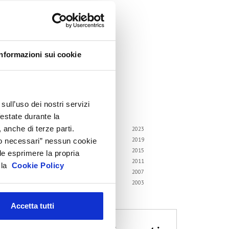
ircolari
emorandum of Understanding
orsi di formazione
Informazioni sui cookie
ontatti utili
FAQ
hivio
sull’uso dei nostri servizi
i gli anni
festate durante la
 anche di terze parti.
6
2025
2024
2023
2
2021
2020
2019
Solo necessari” nessun cookie
8
2017
2016
2015
le esprimere la propria
4
2013
2012
2011
a la
Cookie Policy
0
2009
2008
2007
6
2005
2004
2003
2
Accetta tutti