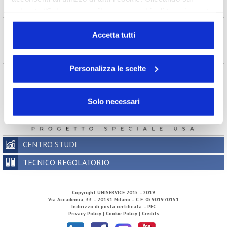
2002
pulsante “Solo necessari” nessun cookie di tracciamento
o profilazione viene utilizzato. Cliccando su
“Personalizza le scelte” è possibile esprimere la propria
Accetta tutti
volontà in relazione a ciascuna categoria di cookie del
sito. Per ulteriori informazioni consulta la
Cookie Policy
Personalizza le scelte
Solo necessari
CENTRO STUDI
TECNICO REGOLATORIO
Copyright
UNISERVICE
2015 - 2019
Via Accademia, 33 – 20131 Milano – C.F. 05901970151
Indirizzo di posta certificata – PEC
Privacy Policy |
Cookie Policy |
Credits