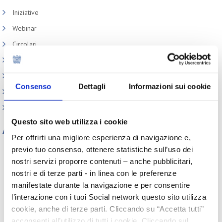
Iniziative
Webinar
Circolari
Memorandum of Understanding
Corsi di formazione
Consenso
Dettagli
Informazioni sui cookie
Contatti utili
FAQ
Questo sito web utilizza i cookie
Archivio
Per offrirti una migliore esperienza di navigazione e,
Tutti gli anni
previo tuo consenso, ottenere statistiche sull’uso dei
nostri servizi proporre contenuti – anche pubblicitari,
2026
2025
2024
2023
2022
2021
2020
2019
nostri e di terze parti - in linea con le preferenze
2018
2017
2016
2015
manifestate durante la navigazione e per consentire
2014
2013
2012
2011
l’interazione con i tuoi Social network questo sito utilizza
2010
2009
2008
2007
cookie, anche di terze parti. Cliccando su “Accetta tutti”
2006
2005
2004
2003
acconsenti all’utilizzo di tutti i cookie. Cliccando sul