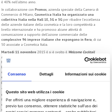
il 40% nell’ultimo anno.
In collaborazione con
Promos
, azienda speciale della Camera di
Commercio di Milano,
Cosmetica Italia ha organizzato una
collettiva Italia nella Hall 1E, 3G e 5G
per ribadire l’eccellenza
delle aziende italiane della cosmetica e la loro competitività a
livello internazionale e ha promosso alcune attività di
comunicazione a supporto dell’azione commerciale delle
complessive 96 imprese italiane che espongono in fiera
, di cui
50 associate a Cosmetica Italia.
Martedì 11 novembre
2015 il si è svolto il
Welcome Cocktail
Reception
: Cosmetica Italia, BolognaFiere e Cosmoprof Bologna
hanno celebrato, con stampa, operatori locali ed espositori italiani,
l’importanza strategica del mercato di Hong Kong e il valore
dell’industria cosmetica italiana. Un
focus sui trend di successo
Consenso
Dettagli
Informazioni sui cookie
dell’industria cosmetica italiana
ha completato l’intervento del
presidente di Cosmetica Italia, Fabio Rossello.
"La partecipazione a questo appuntamento esclusivo e qualificato
Questo sito web utilizza i cookie
è ulteriore testimonianza del sostegno dell’Associazione all’intera
filiera di settore nell’intento di valorizzare il
Made in Italy
come
Per offrirti una migliore esperienza di navigazione e,
eccellenza industriale e professionale. Sempre più– ha
previo tuo consenso, ottenere statistiche sull’uso dei
commentato
Fabio Rossello
, presidente di Cosmetica Italia – le
nostri servizi proporre contenuti – anche pubblicitari,