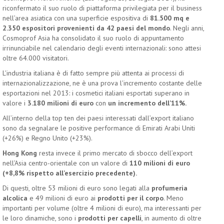
riconfermato il suo ruolo di piattaforma privilegiata per il business
nell’area asiatica con una superficie espositiva di
81.500 mq e
2.350 espositori provenienti da 42 paesi del mondo
. Negli anni,
Cosmoprof Asia ha consolidato il suo ruolo di appuntamento
irrinunciabile nel calendario degli eventi internazionali: sono attesi
oltre 64.000 visitatori.
L'industria italiana è di fatto sempre più attenta ai processi di
internazionalizzazione, ne è una prova l'incremento costante delle
esportazioni nel 2013: i cosmetici italiani esportati superano in
valore i
3.180 milioni di euro
con
un incremento dell’11%.
All’interno della top ten dei paesi interessati dall’export italiano
sono da segnalare le positive performance di Emirati Arabi Uniti
(+26%) e Regno Unito (+23%).
Hong Kong
resta invece il primo mercato di sbocco dell’export
nell’Asia centro-orientale con un valore di
110 milioni di euro
(+8,8% rispetto all’esercizio precedente).
Di questi, oltre 53 milioni di euro sono legati alla
profumeria
alcolica
e 49 milioni di euro ai
prodotti per il corpo
. Meno
importanti per volume (oltre 4 milioni di euro), ma interessanti per
le loro dinamiche, sono i
prodotti per capelli
, in aumento di oltre