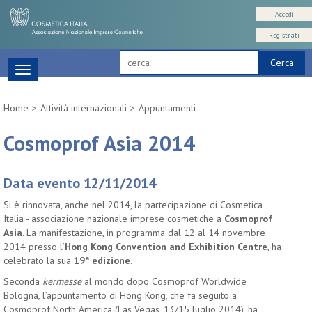
Accedi
Registrati
Cerca
Toggle
navigation
Home
Attività internazionali
Appuntamenti
Cosmoprof Asia 2014
Data evento 12/11/2014
Si è rinnovata, anche nel 2014, la partecipazione di Cosmetica
Italia - associazione nazionale imprese cosmetiche a
Cosmoprof
Asia
. La manifestazione, in programma dal 12 al 14 novembre
2014 presso l’
Hong Kong Convention and Exhibition Centre
, ha
celebrato la sua
19ª edizione
.
Seconda
kermesse
al mondo dopo Cosmoprof Worldwide
Bologna, l’appuntamento di Hong Kong, che fa seguito a
Cosmoprof North America (Las Vegas, 13/15 luglio 2014), ha