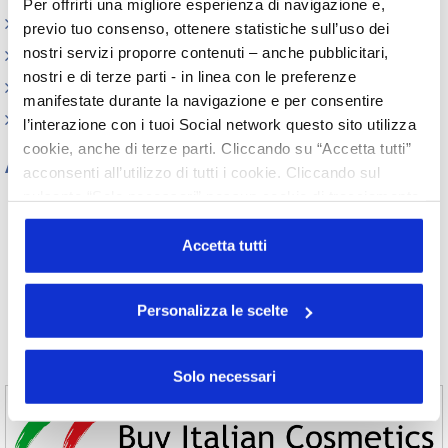
Per offrirti una migliore esperienza di navigazione e,
Memorandum of Understanding
previo tuo consenso, ottenere statistiche sull’uso dei
nostri servizi proporre contenuti – anche pubblicitari,
Corsi di formazione
nostri e di terze parti - in linea con le preferenze
Contatti utili
manifestate durante la navigazione e per consentire
FAQ
l’interazione con i tuoi Social network questo sito utilizza
cookie, anche di terze parti. Cliccando su “Accetta tutti”
Archivio
acconsenti all’utilizzo di tutti i cookie. Cliccando sul
pulsante “Solo necessari” nessun cookie di tracciamento
Tutti gli anni
o profilazione viene utilizzato. Cliccando su
2026
2025
2024
2023
“Personalizza le scelte” è possibile esprimere la propria
Accetta tutti
2022
2021
2020
2019
volontà in relazione a ciascuna categoria di cookie del
2018
2017
2016
2015
sito. Per ulteriori informazioni consulta la
Cookie Policy
2014
2013
2012
2011
Personalizza le scelte
2010
2009
2008
2007
2006
2005
2004
2003
2002
Solo necessari