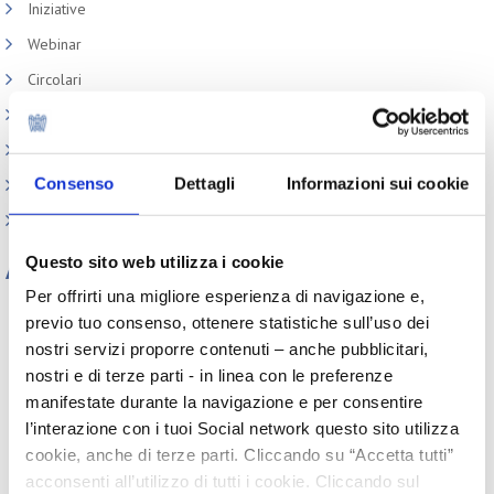
Iniziative
Webinar
Circolari
Memorandum of Understanding
Corsi di formazione
Consenso
Dettagli
Informazioni sui cookie
Contatti utili
FAQ
Questo sito web utilizza i cookie
Archivio
Per offrirti una migliore esperienza di navigazione e,
Tutti gli anni
previo tuo consenso, ottenere statistiche sull’uso dei
2026
2025
2024
2023
nostri servizi proporre contenuti – anche pubblicitari,
2022
2021
2020
2019
nostri e di terze parti - in linea con le preferenze
2018
2017
2016
2015
manifestate durante la navigazione e per consentire
2014
2013
2012
2011
l’interazione con i tuoi Social network questo sito utilizza
2010
2009
2008
2007
cookie, anche di terze parti. Cliccando su “Accetta tutti”
2006
2005
2004
2003
2002
acconsenti all’utilizzo di tutti i cookie. Cliccando sul