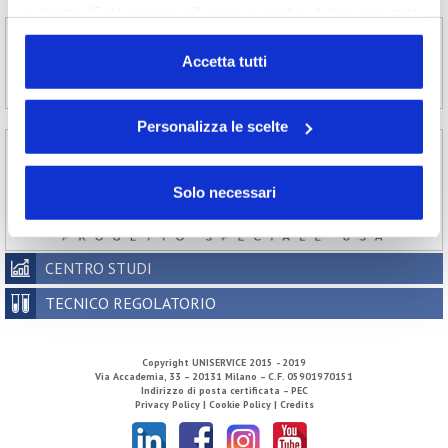
pulsante “Solo necessari” nessun cookie di tracciamento
o profilazione viene utilizzato. Cliccando su
“Personalizza le scelte” è possibile esprimere la propria
Accetta tutti
volontà in relazione a ciascuna categoria di cookie del
sito. Per ulteriori informazioni consulta la
Cookie Policy
Personalizza le scelte
Solo necessari
CENTRO STUDI
TECNICO REGOLATORIO
Copyright
UNISERVICE
2015 - 2019
Via Accademia, 33 – 20131 Milano – C.F. 05901970151
Indirizzo di posta certificata – PEC
Privacy Policy |
Cookie Policy |
Credits