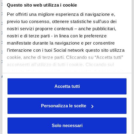
Iniziative
Questo sito web utilizza i cookie
Webinar
Per offrirti una migliore esperienza di navigazione e,
previo tuo consenso, ottenere statistiche sull’uso dei
Circolari
nostri servizi proporre contenuti – anche pubblicitari,
Memorandum of Understanding
nostri e di terze parti - in linea con le preferenze
Corsi di formazione
manifestate durante la navigazione e per consentire
l’interazione con i tuoi Social network questo sito utilizza
Contatti utili
cookie, anche di terze parti. Cliccando su “Accetta tutti”
FAQ
acconsenti all’utilizzo di tutti i cookie. Cliccando sul
pulsante “Solo necessari” nessun cookie di tracciamento
Archivio
o profilazione viene utilizzato. Cliccando su
Tutti gli anni
“Personalizza le scelte” è possibile esprimere la propria
Accetta tutti
volontà in relazione a ciascuna categoria di cookie del
2026
2025
2024
2023
sito. Per ulteriori informazioni consulta la
Cookie Policy
2022
2021
2020
2019
Personalizza le scelte
2018
2017
2016
2015
2014
2013
2012
2011
2010
2009
2008
2007
Solo necessari
2006
2005
2004
2003
2002