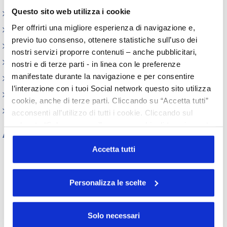
Questo sito web utilizza i cookie
Iniziative
Per offrirti una migliore esperienza di navigazione e,
Webinar
previo tuo consenso, ottenere statistiche sull’uso dei
Circolari
nostri servizi proporre contenuti – anche pubblicitari,
Memorandum of Understanding
nostri e di terze parti - in linea con le preferenze
manifestate durante la navigazione e per consentire
Corsi di formazione
l’interazione con i tuoi Social network questo sito utilizza
Contatti utili
cookie, anche di terze parti. Cliccando su “Accetta tutti”
FAQ
acconsenti all’utilizzo di tutti i cookie. Cliccando sul
pulsante “Solo necessari” nessun cookie di tracciamento
Archivio
o profilazione viene utilizzato. Cliccando su
“Personalizza le scelte” è possibile esprimere la propria
Accetta tutti
Tutti gli anni
volontà in relazione a ciascuna categoria di cookie del
2026
2025
2024
2023
sito. Per ulteriori informazioni consulta la
Cookie Policy
2022
2021
2020
2019
Personalizza le scelte
2018
2017
2016
2015
2014
2013
2012
2011
2010
2009
2008
2007
Solo necessari
2006
2005
2004
2003