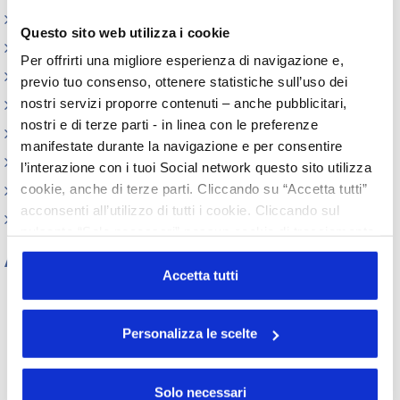
Paesi
Questo sito web utilizza i cookie
Iniziative
Per offrirti una migliore esperienza di navigazione e,
Webinar
previo tuo consenso, ottenere statistiche sull’uso dei
nostri servizi proporre contenuti – anche pubblicitari,
Circolari
nostri e di terze parti - in linea con le preferenze
Memorandum of Understanding
manifestate durante la navigazione e per consentire
Corsi di formazione
l’interazione con i tuoi Social network questo sito utilizza
cookie, anche di terze parti. Cliccando su “Accetta tutti”
Contatti utili
acconsenti all’utilizzo di tutti i cookie. Cliccando sul
FAQ
pulsante “Solo necessari” nessun cookie di tracciamento
o profilazione viene utilizzato. Cliccando su
Archivio
“Personalizza le scelte” è possibile esprimere la propria
Accetta tutti
Tutti gli anni
volontà in relazione a ciascuna categoria di cookie del
sito. Per ulteriori informazioni consulta la
Cookie Policy
2026
2025
2024
2023
Personalizza le scelte
2022
2021
2020
2019
2018
2017
2016
2015
2014
2013
2012
2011
Solo necessari
2010
2009
2008
2007