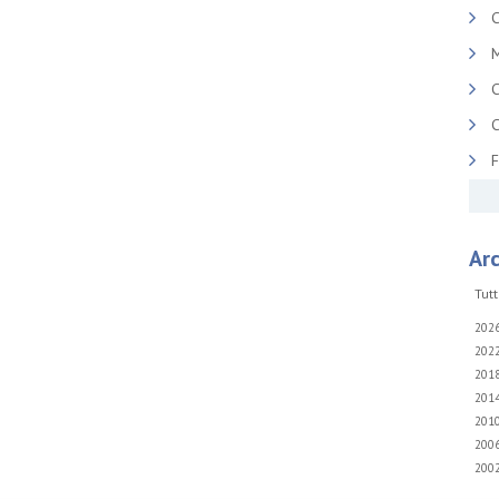
C
M
C
C
Arc
Tutt
202
202
201
201
201
200
200