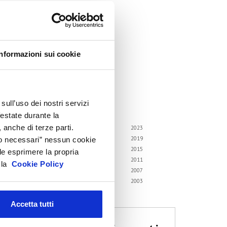
ircolari
emorandum of Understanding
orsi di formazione
Informazioni sui cookie
ontatti utili
FAQ
hivio
sull’uso dei nostri servizi
i gli anni
festate durante la
 anche di terze parti.
6
2025
2024
2023
2
2021
2020
2019
Solo necessari” nessun cookie
8
2017
2016
2015
le esprimere la propria
4
2013
2012
2011
a la
Cookie Policy
0
2009
2008
2007
6
2005
2004
2003
2
Accetta tutti