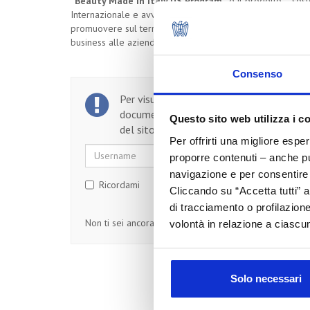
“Beauty Made In Italy US Program”
è il progetto - sost
Internazionale e avviato nel 2017 da Agenzia ICE in collab
promuovere sul territorio statunitense la conoscenza dell
business alle aziende italiane.
Consenso
Per visualizzare il testo completo del
documento, devi essere un utente regist
Questo sito web utilizza i c
del sito.
Per offrirti una migliore espe
Username
Password
proporre contenuti – anche pub
navigazione e per consentire l
Ricordami
Cliccando su “Accetta tutti” a
di tracciamento o profilazione
Non ti sei ancora registrato?
Registrati
volontà in relazione a ciascun
Solo necessari