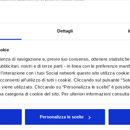
enuto dal Ministero Affari Esteri e Cooperazione
C
orazione con Cosmetica Italia – che ha l’obiettivo di
a cosmesi made in Italy e di offrire nuove opportunità di
M
C
Dettagli
C
rato
ookie
Arc
rienza di navigazione e, previo tuo consenso, ottenere statistiche 
Tutt
blicitari, nostri e di terze parti - in linea con le preferenze mani
’interazione con i tuoi Social network questo sito utilizza cookie,
202
202
cconsenti all’utilizzo di tutti i cookie. Cliccando sul pulsante “
201
 viene utilizzato. Cliccando su “Personalizza le scelte” è possibi
201
a categoria di cookie del sito. Per ulteriori informazioni consult
201
200
200
Personalizza le scelte