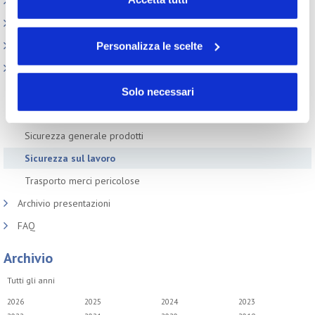
REACH e CLP
volontà in relazione a ciascuna categoria di cookie del
Sicurezza Prodotti cosmetici
sito. Per ulteriori informazioni consulta la
Cookie Policy
Codici doganali e accise
Personalizza le scelte
Altre normative
Imballi e rifiuti da imballaggi
Solo necessari
Made in Italy
Sicurezza generale prodotti
Sicurezza sul lavoro
Trasporto merci pericolose
Archivio presentazioni
FAQ
Archivio
Tutti gli anni
2026
2025
2024
2023