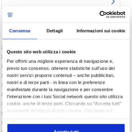
Prec.
1
Succ.
Consenso
Dettagli
Informazioni sui cookie
Elenco Completo
Questo sito web utilizza i cookie
Realizzazione GMP
Per offrirti una migliore esperienza di navigazione e,
Certificati Libera Vendita
previo tuo consenso, ottenere statistiche sull’uso dei
nostri servizi proporre contenuti – anche pubblicitari,
Appuntamenti
nostri e di terze parti - in linea con le preferenze
Circolari
manifestate durante la navigazione e per consentire
Normativa cosmetici
l’interazione con i tuoi Social network questo sito utilizza
cookie, anche di terze parti. Cliccando su “Accetta tutti”
Prodotti e Ingredienti Cosmetici
acconsenti all’utilizzo di tutti i cookie. Cliccando sul
Produzione e confezionamento
pulsante “Solo necessari” nessun cookie di tracciamento
Dispositivi Medici
o profilazione viene utilizzato. Cliccando su
“Personalizza le scelte” è possibile esprimere la propria
Accetta tutti