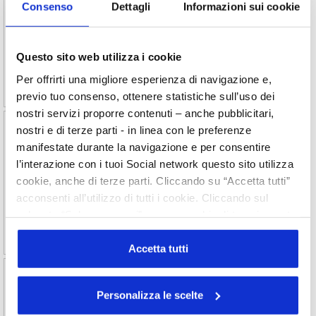
Consenso
Dettagli
Informazioni sui cookie
Il Ministero della Salute Ucraino ha aperto una
consultazione pubblica che propone alcune modifiche al
Technical Regulation for Cosmetic Products, entrato in
Questo sito web utilizza i cookie
vigore il 3 agosto 2024.
Per offrirti una migliore esperienza di navigazione e,
previo tuo consenso, ottenere statistiche sull’uso dei
nostri servizi proporre contenuti – anche pubblicitari,
2026/61 Rilascio delle dichiarazioni di
nostri e di terze parti - in linea con le preferenze
conformità alle GMP, da parte di Cosmetica
manifestate durante la navigazione e per consentire
Italia
l’interazione con i tuoi Social network questo sito utilizza
cookie, anche di terze parti. Cliccando su “Accetta tutti”
Aggiornamenti delle procedure per il rilascio di
dichiarazioni di conformità alle GMP cosmetiche da parte di
acconsenti all’utilizzo di tutti i cookie. Cliccando sul
Cosmetica Italia.
pulsante “Solo necessari” nessun cookie di tracciamento
o profilazione viene utilizzato. Cliccando su
“Personalizza le scelte” è possibile esprimere la propria
Accetta tutti
volontà in relazione a ciascuna categoria di cookie del
2026/60 IMBALLAGGI - Indicazioni su
sito. Per ulteriori informazioni consulta la
Cookie Policy
PPWR
Personalizza le scelte