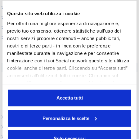
Prodotti e Ingredienti Cosmetici
Questo sito web utilizza i cookie
Produzione e confezionamento
Per offrirti una migliore esperienza di navigazione e,
Dispositivi Medici
previo tuo consenso, ottenere statistiche sull’uso dei
REACH e CLP
nostri servizi proporre contenuti – anche pubblicitari,
nostri e di terze parti - in linea con le preferenze
Schede dati di Sicurezza e Utilizzatori a Valle
manifestate durante la navigazione e per consentire
Registrazione delle sostanze
l’interazione con i tuoi Social network questo sito utilizza
Autorizzazione e Restrizione
cookie, anche di terze parti. Cliccando su “Accetta tutti”
acconsenti all’utilizzo di tutti i cookie. Cliccando sul
Armonizzazione delle Classificazioni ed Etichettature
pulsante “Solo necessari” nessun cookie di tracciamento
Valutazione
o profilazione viene utilizzato. Cliccando su
Mappa dell'uso cosmetico
“Personalizza le scelte” è possibile esprimere la propria
Accetta tutti
volontà in relazione a ciascuna categoria di cookie del
Altri aggiornamenti
sito. Per ulteriori informazioni consulta la
Cookie Policy
Sicurezza Prodotti cosmetici
Personalizza le scelte
Codici doganali e accise
Altre normative
Solo necessari