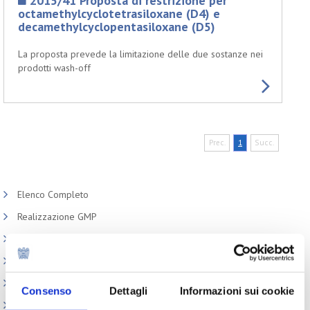
2015/41 Proposta di restrizione per
octamethylcyclotetrasiloxane (D4) e
decamethylcyclopentasiloxane (D5)
La proposta prevede la limitazione delle due sostanze nei
prodotti wash-off
Prec.
1
Succ.
Elenco Completo
Realizzazione GMP
Certificati Libera Vendita
Appuntamenti
Circolari
Consenso
Dettagli
Informazioni sui cookie
Normativa cosmetici