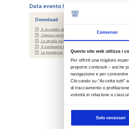
Data evento 09/03/2012
Download
Il progetto di Cosmetics Europe per un'industria co
Consenso
Chimica verde e ingrediente cosmetico sostenibile: 
La strada verso la sostenibilità dell'industria cosm
Il packaging tra sostenibilità e creatività - Ettore Ve
Questo sito web utilizza i c
Le tendenze nel mercato della cosmetica sostenibil
Per offrirti una migliore espe
proporre contenuti – anche pub
navigazione e per consentire l
Cliccando su “Accetta tutti” a
di tracciamento o profilazione
volontà in relazione a ciascun
Solo necessari