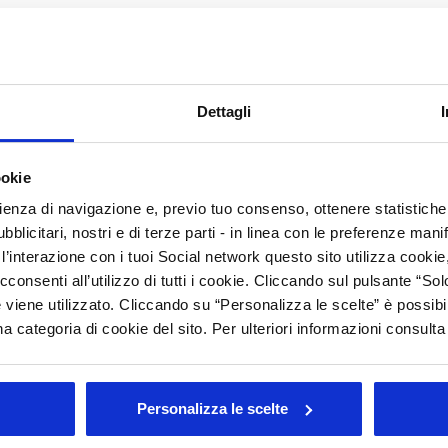
A
C
N
smetica sostenibile - Matteo Locatelli
P
Dettagli
concetti compatibili o divergenti? - Vincenzo Rialdi
etica coreana - Marie Yoonjin Jung
P
riani
D
ookie
e nell'Unione europea - Gabriel Federici, Nica Lewis
R
rienza di navigazione e, previo tuo consenso, ottenere statistiche 
blicitari, nostri e di terze parti - in linea con le preferenze mani
S
’interazione con i tuoi Social network questo sito utilizza cookie,
C
cconsenti all’utilizzo di tutti i cookie. Cliccando sul pulsante “
A
 viene utilizzato. Cliccando su “Personalizza le scelte” è possibi
a categoria di cookie del sito. Per ulteriori informazioni consult
A
Personalizza le scelte
Arc
Tutt