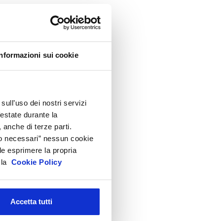
ppuntamenti
ircolari
ormativa cosmetici
rodotti e Ingredienti Cosmetici
Informazioni sui cookie
roduzione e confezionamento
ispositivi Medici
EACH e CLP
sull’uso dei nostri servizi
festate durante la
icurezza Prodotti cosmetici
 anche di terze parti.
odici doganali e accise
Solo necessari” nessun cookie
ltre normative
le esprimere la propria
a la
Cookie Policy
rchivio presentazioni
FAQ
Accetta tutti
hivio
i gli anni