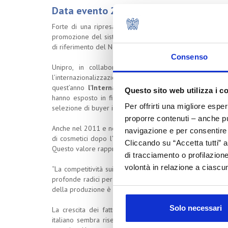
Data evento 22/07/2012
Forte di una ripresa delle esportazioni in tutti i merca
promozione del sistema cosmetico made in Italy in occas
di riferimento del Nord America e in particolare degli U
Consenso
Unipro, in collaborazione con ICE e Promos, azi
l’internazionalizzazione, ha organizzato una
partecipazio
quest’anno
l’International Buyer Program
facilitando
Questo sito web utilizza i c
hanno esposto in fiera grazie a un programma di incont
Per offrirti una migliore espe
selezione di buyer internazionali provenienti da Argenti
proporre contenuti – anche pub
Anche nel 2011 e nei primi mesi del 2012 gli Stati Uniti 
navigazione e per consentire l
di cosmetici dopo l’Europa con una crescita che nel 2011
Cliccando su “Accetta tutti” a
Questo valore rappresenta
l’82% delle esportazioni
nel
di tracciamento o profilazione
volontà in relazione a ciascun
“La competitività sui mercati internazionali del cosmetic
profonde radici per un settore che investe in ricerca e inn
della produzione è stata del 4% con un valore di quasi 9
Solo necessari
La crescita dei fatturati registra le maggiori dinamich
italiano sembra risentire di una propensione al consum