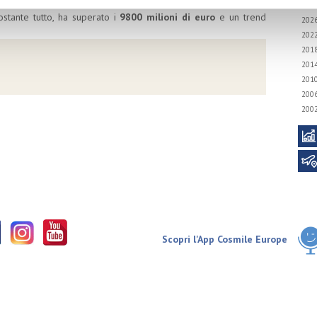
ata al terzo posto in Europa sia per quanto riguarda il valore
ostante tutto, ha superato i
9800 milioni di euro
e un trend
202
202
201
201
201
200
200
Scopri l'App Cosmile Europe