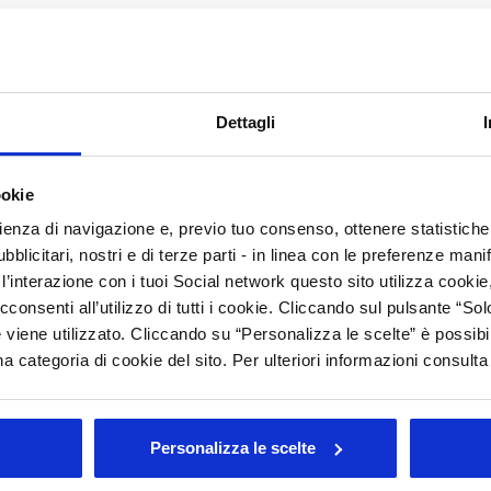
A
C
ti e nell’area NAFTA, Unipro ha investito concretamente sulla
ione della manifestazione che si conferma fiera specializzata
N
SA.
P
Dettagli
enda speciale della Camera di Commercio di Milano per
P
ne in collettiva
di 20 imprese italiane e ha promosso anche
 le opportunità di business per le 11 imprese associate che
D
ookie
ri b2b, organizzati in collaborazione con So.ge.cos con una
R
rienza di navigazione e, previo tuo consenso, ottenere statistiche 
na, Canada, Cile, Honduras e Messico.
blicitari, nostri e di terze parti - in linea con le preferenze mani
S
rappresentano la prima destinazione delle esportazioni italiane
’interazione con i tuoi Social network questo sito utilizza cookie,
 ha toccato il 7,3% per un valore pari a 190 milioni di euro.
C
cconsenti all’utilizzo di tutti i cookie. Cliccando sul pulsante “
l’area Nafta.
A
 viene utilizzato. Cliccando su “Personalizza le scelte” è possibi
a categoria di cookie del sito. Per ulteriori informazioni consult
o italiano – afferma Fabio Rossello, presidente di Unipro – ha
A
ovazione oltre il 6% del proprio fatturato. In Italia la crescita
000 milioni di euro”.
Personalizza le scelte
Arc
e proprio grazie alle esportazioni mentre il mercato interno
o sempre più debole e condizionata dall’attuale congiuntura
Tutt