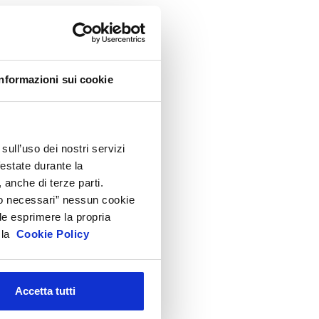
ppuntamenti
ircolari
ormativa cosmetici
rodotti e Ingredienti Cosmetici
Informazioni sui cookie
roduzione e confezionamento
ispositivi Medici
EACH e CLP
sull’uso dei nostri servizi
festate durante la
icurezza Prodotti cosmetici
 anche di terze parti.
odici doganali e accise
Solo necessari” nessun cookie
ltre normative
le esprimere la propria
a la
Cookie Policy
rchivio presentazioni
FAQ
Accetta tutti
hivio
i gli anni