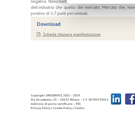
negativa. Nonostante ciò, l’Italia nel 2011 si è conferm
dell’industria che quello del mercato. Mercato che, non
positivo di 1.7 punti percentuali.
Download
Scheda chiusura manifestazione
Copyright
UNISERVICE
2015 - 2019
Via Accademia, 33 – 20131 Milano – C.F. 05901970151
Indirizzo di posta certificata – PEC
Privacy Policy |
Cookie Policy |
Credits