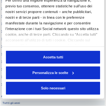
Per offrirti una migliore esperienza di navigazione e,
Appuntamenti
previo tuo consenso, ottenere statistiche sull’uso dei
Circolari
nostri servizi proporre contenuti – anche pubblicitari,
Normativa cosmetici
nostri e di terze parti - in linea con le preferenze
manifestate durante la navigazione e per consentire
Prodotti e Ingredienti Cosmetici
l’interazione con i tuoi Social network questo sito utilizza
Produzione e confezionamento
cookie, anche di terze parti. Cliccando su “Accetta tutti”
Dispositivi Medici
acconsenti all’utilizzo di tutti i cookie. Cliccando sul
pulsante “Solo necessari” nessun cookie di tracciamento
REACH e CLP
o profilazione viene utilizzato. Cliccando su
Sicurezza Prodotti cosmetici
“Personalizza le scelte” è possibile esprimere la propria
Accetta tutti
Codici doganali e accise
volontà in relazione a ciascuna categoria di cookie del
sito. Per ulteriori informazioni consulta la
Cookie Policy
Altre normative
Personalizza le scelte
Archivio presentazioni
FAQ
Solo necessari
Archivio
Tutti gli anni