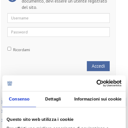
documento, devi essere un utente registrato
del sito.
Username
Password
Ricordami
Non ti sei ancora registrato?
Registrati
Consenso
Dettagli
Informazioni sui cookie
Elenco Completo
Realizzazione GMP
Questo sito web utilizza i cookie
Certificati Libera Vendita