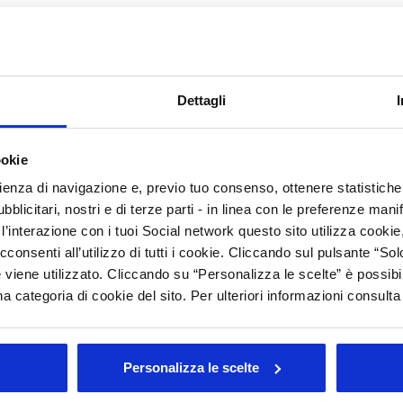
A
C
 svolta martedì 24 ottobre (h.9.30/12.30) organizzata dall’Area
 ai consueti interventi di aggiornamento normativo, ha visto
N
osmile".
P
Dettagli
P
D
ookie
rato
R
rienza di navigazione e, previo tuo consenso, ottenere statistiche 
blicitari, nostri e di terze parti - in linea con le preferenze mani
S
’interazione con i tuoi Social network questo sito utilizza cookie,
C
cconsenti all’utilizzo di tutti i cookie. Cliccando sul pulsante “
A
 viene utilizzato. Cliccando su “Personalizza le scelte” è possibi
a categoria di cookie del sito. Per ulteriori informazioni consult
A
Personalizza le scelte
Arc
Tutt