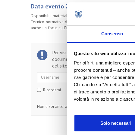
Data evento 24/10/2023
Disponibili i materiali della giornata informativa che si è
Tecnico-normativa di Cosmetica Italia. In programma, oltre
anche un focus sull’avanzamento del progetto europeo "C
Consenso
Per visualizzare il testo completo del
Questo sito web utilizza i c
documento, devi essere un utente regist
Per offrirti una migliore espe
del sito.
proporre contenuti – anche pub
Username
Password
navigazione e per consentire l
Cliccando su “Accetta tutti” a
Ricordami
di tracciamento o profilazione
volontà in relazione a ciascun
Non ti sei ancora registrato?
Registrati
Solo necessari