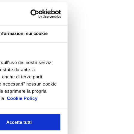
ppuntamenti
ircolari
ormativa cosmetici
rodotti e Ingredienti Cosmetici
Informazioni sui cookie
roduzione e confezionamento
ispositivi Medici
EACH e CLP
sull’uso dei nostri servizi
festate durante la
icurezza Prodotti cosmetici
 anche di terze parti.
odici doganali e accise
Solo necessari” nessun cookie
ltre normative
le esprimere la propria
a la
Cookie Policy
rchivio presentazioni
FAQ
Accetta tutti
hivio
i gli anni