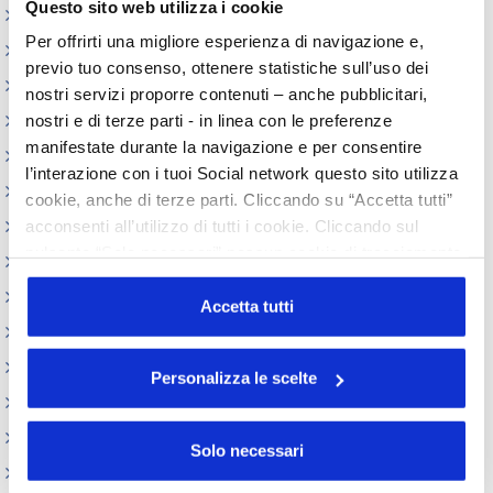
Questo sito web utilizza i cookie
Realizzazione GMP
Per offrirti una migliore esperienza di navigazione e,
Certificati Libera Vendita
previo tuo consenso, ottenere statistiche sull’uso dei
Appuntamenti
nostri servizi proporre contenuti – anche pubblicitari,
nostri e di terze parti - in linea con le preferenze
Circolari
manifestate durante la navigazione e per consentire
Normativa cosmetici
l’interazione con i tuoi Social network questo sito utilizza
Prodotti e Ingredienti Cosmetici
cookie, anche di terze parti. Cliccando su “Accetta tutti”
acconsenti all’utilizzo di tutti i cookie. Cliccando sul
Produzione e confezionamento
pulsante “Solo necessari” nessun cookie di tracciamento
Dispositivi Medici
o profilazione viene utilizzato. Cliccando su
REACH e CLP
“Personalizza le scelte” è possibile esprimere la propria
Accetta tutti
volontà in relazione a ciascuna categoria di cookie del
Sicurezza Prodotti cosmetici
sito. Per ulteriori informazioni consulta la
Cookie Policy
Codici doganali e accise
Personalizza le scelte
Altre normative
Archivio presentazioni
Solo necessari
FAQ