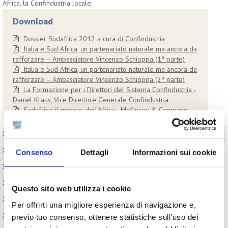
Africa, la Confindustria locale.
Download
Dossier Sudafrica 2012 a cura di Confindustria
Italia e Sud Africa, un partenariato naturale ma ancora da
rafforzare – Ambasciatore Vincenzo Schioppa (1ª parte)
Italia e Sud Africa, un partenariato naturale ma ancora da
rafforzare – Ambasciatore Vincenzo Schioppa (2ª parte)
La Formazione per i Direttori del Sistema Confindustria -
Daniel Kraus, Vice Direttore Generale Confindustria
Sudafrica: il motore dell’Africa - McKinsey & Company
Elenco Completo
Realizzazione GMP
Consenso
Dettagli
Informazioni sui cookie
Certificati Libera Vendita
Appuntamenti
Questo sito web utilizza i cookie
Circolari
Per offrirti una migliore esperienza di navigazione e,
Normativa cosmetici
previo tuo consenso, ottenere statistiche sull’uso dei