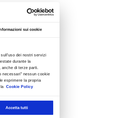
ppuntamenti
ircolari
ormativa cosmetici
rodotti e Ingredienti Cosmetici
Informazioni sui cookie
roduzione e confezionamento
ispositivi Medici
EACH e CLP
sull’uso dei nostri servizi
festate durante la
icurezza Prodotti cosmetici
 anche di terze parti.
odici doganali e accise
Solo necessari” nessun cookie
ltre normative
le esprimere la propria
a la
Cookie Policy
rchivio presentazioni
FAQ
Accetta tutti
hivio
i gli anni