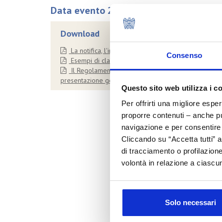
Data evento 28/04/2010
Download
La notifica, l'inventario delle classificazioni ed eti
Consenso
Esempi di classificazione di bulk cosmetici secondo
Il Regolamento 1272/2008 sulla classificazione ed 
presentazione generale - Chiara Pozzi
Questo sito web utilizza i c
Per offrirti una migliore espe
proporre contenuti – anche pub
navigazione e per consentire l
Cliccando su “Accetta tutti” a
di tracciamento o profilazione
volontà in relazione a ciascun
Solo necessari