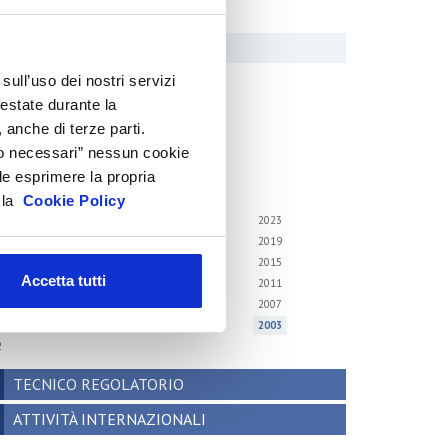
cenari internazionali
onsumer trends
recedenti pubblicazioni
sull’uso dei nostri servizi
festate durante la
ndagini tematiche
 anche di terze parti.
Solo necessari” nessun cookie
hivio
le esprimere la propria
i gli anni
a la
Cookie Policy
6
2025
2024
2023
2
2021
2020
2019
8
2017
2016
2015
Accetta tutti
4
2013
2012
2011
0
2009
2008
2007
6
2005
2004
2003
2
TECNICO REGOLATORIO
ATTIVITÀ INTERNAZIONALI