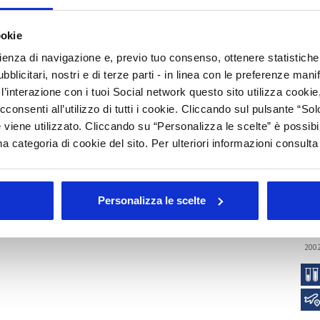
S
C
ookie
P
rienza di navigazione e, previo tuo consenso, ottenere statistiche 
blicitari, nostri e di terze parti - in linea con le preferenze mani
I
’interazione con i tuoi Social network questo sito utilizza cookie,
cconsenti all’utilizzo di tutti i cookie. Cliccando sul pulsante “
Arc
 viene utilizzato. Cliccando su “Personalizza le scelte” è possibi
Tutt
a categoria di cookie del sito. Per ulteriori informazioni consult
202
202
201
Personalizza le scelte
201
201
200
200