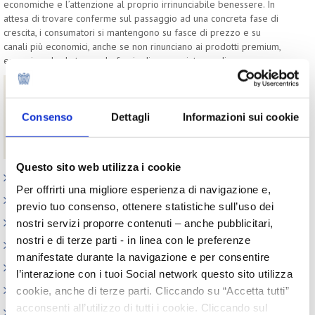
economiche e l’attenzione al proprio irrinunciabile benessere. In
attesa di trovare conferme sul passaggio ad una concreta fase di
crescita, i consumatori si mantengono su fasce di prezzo e su
canali più economici, anche se non rinunciano ai prodotti premium,
emarginando da tempo la fascia di prezzo intermedia.
Download
I numeri della cosmetica
Consenso
Dettagli
Informazioni sui cookie
Comunicato stampa
Cosmetics by numbers (english version)
Questo sito web utilizza i cookie
Appuntamenti
Per offrirti una migliore esperienza di navigazione e,
Outlook: il nuovo report del Centro Studi
previo tuo consenso, ottenere statistiche sull’uso dei
Contesto macroeconomico
nostri servizi proporre contenuti – anche pubblicitari,
nostri e di terze parti - in linea con le preferenze
Scenari internazionali
manifestate durante la navigazione e per consentire
Consumer trends
l’interazione con i tuoi Social network questo sito utilizza
Precedenti pubblicazioni
cookie, anche di terze parti. Cliccando su “Accetta tutti”
acconsenti all’utilizzo di tutti i cookie. Cliccando sul
Indagini tematiche