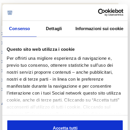
Download
Cura e protezione - evoluzione dei solari
Consenso
Dettagli
Informazioni sui cookie
Appuntamenti
Outlook: il nuovo report del Centro Studi
Questo sito web utilizza i cookie
Contesto macroeconomico
Per offrirti una migliore esperienza di navigazione e,
Scenari internazionali
previo tuo consenso, ottenere statistiche sull’uso dei
Consumer trends
nostri servizi proporre contenuti – anche pubblicitari,
nostri e di terze parti - in linea con le preferenze
Precedenti pubblicazioni
manifestate durante la navigazione e per consentire
Indagini tematiche
l’interazione con i tuoi Social network questo sito utilizza
cookie, anche di terze parti. Cliccando su “Accetta tutti”
Archivio
acconsenti all’utilizzo di tutti i cookie. Cliccando sul
Tutti gli anni
pulsante “Solo necessari” nessun cookie di tracciamento
o profilazione viene utilizzato. Cliccando su
2026
2025
2024
2023
2022
2021
2020
2019
“Personalizza le scelte” è possibile esprimere la propria
Accetta tutti