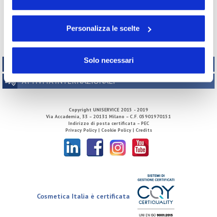
2018
2017
2016
2015
volontà in relazione a ciascuna categoria di cookie del
2014
2013
2012
2011
sito. Per ulteriori informazioni consulta la
Cookie Policy
2010
2009
2008
2007
Personalizza le scelte
2006
2005
2004
2003
2002
Solo necessari
TECNICO REGOLATORIO
ATTIVITÀ INTERNAZIONALI
Copyright
UNISERVICE
2015 - 2019
Via Accademia, 33 – 20131 Milano – C.F. 05901970151
Indirizzo di posta certificata – PEC
Privacy Policy |
Cookie Policy |
Credits
Cosmetica Italia è certificata