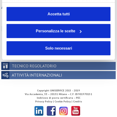
pulsante “Solo necessari” nessun cookie di tracciamento
Archivio
o profilazione viene utilizzato. Cliccando su
“Personalizza le scelte” è possibile esprimere la propria
Accetta tutti
Tutti gli anni
volontà in relazione a ciascuna categoria di cookie del
2026
2025
2024
2023
sito. Per ulteriori informazioni consulta la
Cookie Policy
2022
2021
2020
2019
Personalizza le scelte
2018
2017
2016
2015
2014
2013
2012
2011
2010
2009
2008
2007
Solo necessari
2006
2005
2004
2003
2002
TECNICO REGOLATORIO
ATTIVITÀ INTERNAZIONALI
Copyright
UNISERVICE
2015 - 2019
Via Accademia, 33 – 20131 Milano – C.F. 05901970151
Indirizzo di posta certificata – PEC
Privacy Policy |
Cookie Policy |
Credits