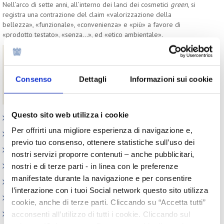
Nell’arco di sette anni, all’interno dei lanci dei cosmetici
green
, si
registra una contrazione del claim «valorizzazione della
bellezza», «funzionale», «convenienza» e «più» a favore di
«prodotto testato», «senza...», ed «etico ambientale».
Download
Evoluzione del fenomeno “green” nel cosmetico
Consenso
Dettagli
Informazioni sui cookie
Beauty Trend Watch - Newsletter versione completa
marzo 2018
Questo sito web utilizza i cookie
Appuntamenti
Per offrirti una migliore esperienza di navigazione e,
Outlook: il nuovo report del Centro Studi
previo tuo consenso, ottenere statistiche sull’uso dei
Contesto macroeconomico
nostri servizi proporre contenuti – anche pubblicitari,
Scenari internazionali
nostri e di terze parti - in linea con le preferenze
manifestate durante la navigazione e per consentire
Consumer trends
l’interazione con i tuoi Social network questo sito utilizza
Precedenti pubblicazioni
cookie, anche di terze parti. Cliccando su “Accetta tutti”
Indagini tematiche
acconsenti all’utilizzo di tutti i cookie. Cliccando sul