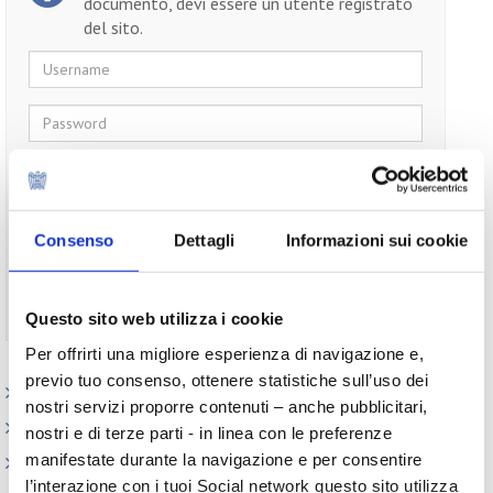
documento, devi essere un utente registrato
del sito.
Username
Password
Ricordami
Consenso
Dettagli
Informazioni sui cookie
Non ti sei ancora registrato?
Registrati
Questo sito web utilizza i cookie
Per offrirti una migliore esperienza di navigazione e,
previo tuo consenso, ottenere statistiche sull’uso dei
Appuntamenti
nostri servizi proporre contenuti – anche pubblicitari,
Outlook: il nuovo report del Centro Studi
nostri e di terze parti - in linea con le preferenze
manifestate durante la navigazione e per consentire
Contesto macroeconomico
l’interazione con i tuoi Social network questo sito utilizza