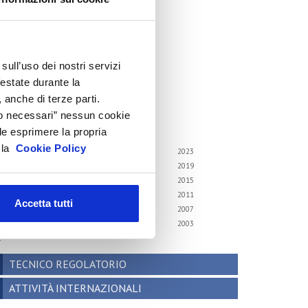
cenari internazionali
onsumer trends
recedenti pubblicazioni
sull’uso dei nostri servizi
ndagini tematiche
festate durante la
 anche di terze parti.
hivio
Solo necessari” nessun cookie
i gli anni
le esprimere la propria
a la
Cookie Policy
6
2025
2024
2023
2
2021
2020
2019
8
2017
2016
2015
4
2013
2012
2011
Accetta tutti
0
2009
2008
2007
6
2005
2004
2003
2
TECNICO REGOLATORIO
ATTIVITÀ INTERNAZIONALI