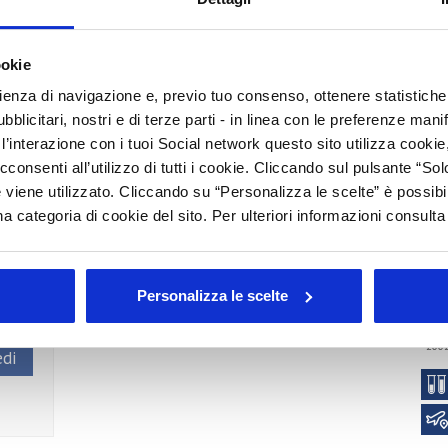
S
C
ookie
P
per il comparto cosmetico nazionale. Tuttavia, la polarizzazione
rienza di navigazione e, previo tuo consenso, ottenere statistiche 
e riallocazioni geografiche, come dimostrato dalla
I
blicitari, nostri e di terze parti - in linea con le preferenze mani
li) su specifici mercati di sbocco, parzialmente compensati
’interazione con i tuoi Social network questo sito utilizza cookie,
esa del segmento make-up.
Arc
cconsenti all’utilizzo di tutti i cookie. Cliccando sul pulsante “
Tutt
 viene utilizzato. Cliccando su “Personalizza le scelte” è possibi
a categoria di cookie del sito. Per ulteriori informazioni consult
202
202
rato
201
201
Personalizza le scelte
201
200
200