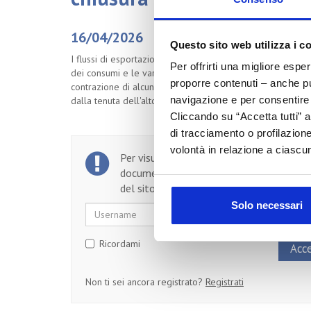
16/04/2026
Questo sito web utilizza i c
I flussi di esportazione si confermano il driver trainante 
Per offrirti una migliore espe
dei consumi e le variabili geopolitiche impongono continu
proporre contenuti – anche pub
contrazione di alcuni segmenti primari (cura pelle e capel
navigazione e per consentire l
dalla tenuta dell'alto di gamma (fragranze) e dalla ripr
Cliccando su “Accetta tutti” a
di tracciamento o profilazione
volontà in relazione a ciascun
Per visualizzare il testo completo del
documento, devi essere un utente regist
del sito.
Solo necessari
Username
Password
Ricordami
Non ti sei ancora registrato?
Registrati