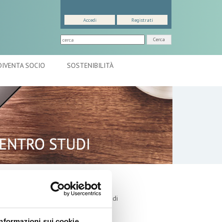
Accedi
Registrati
Cerca
DIVENTA SOCIO
SOSTENIBILITÀ
ppuntamenti
utlook: il nuovo report del Centro Studi
ontesto macroeconomico
Informazioni sui cookie