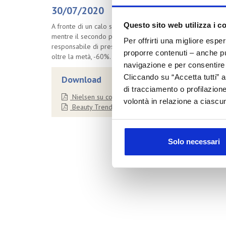
30/07/2020
Questo sito web utilizza i c
A fronte di un calo sia del trucco labbra che occhi, il p
mentre il secondo perde "solo" il 10%. Ancora più evide
Per offrirti una migliore espe
responsabile di pressoché tutto il calo per entrambi i se
proporre contenuti – anche pub
oltre la metà, -60%.
navigazione e per consentire l
Cliccando su “Accetta tutti” a
Download
di tracciamento o profilazione
Nielsen su consumo trucco labbra e occhi
volontà in relazione a ciascun
Beauty Trend Watch - Newsletter versione completa
Solo necessari