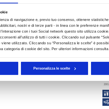
S
C
ookie
rimo perde il 24% su base annua (periodo gennaio-giugno 2020),
nte il gap nel periodo del lockdown (marzo-maggio 2020),
P
rienza di navigazione e, previo tuo consenso, ottenere statistiche 
gmenti: mentre il trucco occhi perde il 29%, quello labbra cede
blicitari, nostri e di terze parti - in linea con le preferenze mani
I
’interazione con i tuoi Social network questo sito utilizza cookie,
cconsenti all’utilizzo di tutti i cookie. Cliccando sul pulsante “
Arc
 viene utilizzato. Cliccando su “Personalizza le scelte” è possibi
Tutt
a categoria di cookie del sito. Per ulteriori informazioni consult
 - luglio 2020
202
202
201
Personalizza le scelte
201
201
200
200