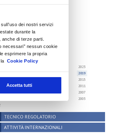
cenari internazionali
onsumer trends
recedenti pubblicazioni
sull’uso dei nostri servizi
festate durante la
ndagini tematiche
 anche di terze parti.
Solo necessari” nessun cookie
hivio
le esprimere la propria
i gli anni
a la
Cookie Policy
6
2025
2024
2023
2
2021
2020
2019
8
2017
2016
2015
Accetta tutti
4
2013
2012
2011
0
2009
2008
2007
6
2005
2004
2003
2
TECNICO REGOLATORIO
ATTIVITÀ INTERNAZIONALI