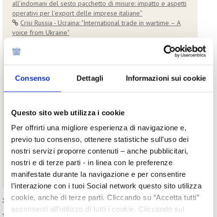
all’indomani del sesto pacchetto di misure: impatto e aspetti
operativi per l’export delle imprese italiane”
Crisi Russia - Ucraina: "International trade in wartime – A
voice from Ukraine"
Crisi Russia - Ucraina: Fondo per il sostegno alle imprese
danneggiate dal conflitto in Ucraina
Crisi Russia - Ucraina: finanziamenti agevolati per le
imprese esportatrici in Ucraina, Russia o Bielorussia
Consenso
Dettagli
Informazioni sui cookie
Crisi Russia - Ucraina: Operatività Fondo 394 a sostegno
delle imprese impattate nei loro approvvigionamenti da
Ucraina, Federazione Russia e/o Bielorussia
"The impact of the Russia - Ukraine crisis on the beauty
Questo sito web utilizza i cookie
sector in the Russian Federation and the EAEU"
Per offrirti una migliore esperienza di navigazione e,
The impact of the Russia - Ukraine crisis on the beauty
sector in the Russian Federation and the EAEU - 23 maggio
previo tuo consenso, ottenere statistiche sull’uso dei
2022
nostri servizi proporre contenuti – anche pubblicitari,
Crisi Russia - Ucraina: Vademecum per la stipula di nuovi
nostri e di terze parti - in linea con le preferenze
contratti con controparti in Russia, Bielorussia o in territori
manifestate durante la navigazione e per consentire
limitrofi
l’interazione con i tuoi Social network questo sito utilizza
cookie, anche di terze parti. Cliccando su “Accetta tutti”
Paesi
acconsenti all’utilizzo di tutti i cookie. Cliccando sul
Iniziative