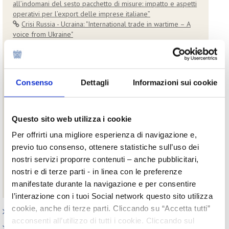
all’indomani del sesto pacchetto di misure: impatto e aspetti
operativi per l’export delle imprese italiane”
Crisi Russia - Ucraina: "International trade in wartime – A
voice from Ukraine"
Crisi Russia - Ucraina: Fondo per il sostegno alle imprese
danneggiate dal conflitto in Ucraina
Crisi Russia - Ucraina: finanziamenti agevolati per le
imprese esportatrici in Ucraina, Russia o Bielorussia
Consenso
Dettagli
Informazioni sui cookie
Crisi Russia - Ucraina: Operatività Fondo 394 a sostegno
delle imprese impattate nei loro approvvigionamenti da
Ucraina, Federazione Russia e/o Bielorussia
"The impact of the Russia - Ukraine crisis on the beauty
Questo sito web utilizza i cookie
sector in the Russian Federation and the EAEU"
Per offrirti una migliore esperienza di navigazione e,
The impact of the Russia - Ukraine crisis on the beauty
sector in the Russian Federation and the EAEU - 23 maggio
previo tuo consenso, ottenere statistiche sull’uso dei
2022
nostri servizi proporre contenuti – anche pubblicitari,
Crisi Russia - Ucraina: Vademecum per la stipula di nuovi
nostri e di terze parti - in linea con le preferenze
contratti con controparti in Russia, Bielorussia o in territori
manifestate durante la navigazione e per consentire
limitrofi
l’interazione con i tuoi Social network questo sito utilizza
cookie, anche di terze parti. Cliccando su “Accetta tutti”
Paesi
acconsenti all’utilizzo di tutti i cookie. Cliccando sul
Iniziative