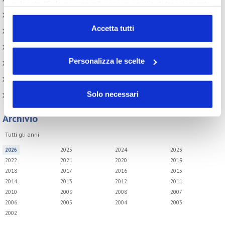
pulsante “Solo necessari” nessun cookie di tracciamento
Webinar
o profilazione viene utilizzato. Cliccando su
“Personalizza le scelte” è possibile esprimere la propria
Accetta tutti
Circolari
volontà in relazione a ciascuna categoria di cookie del
Memorandum of Understanding
sito. Per ulteriori informazioni consulta la
Cookie Policy
Personalizza le scelte
Corsi di formazione
Contatti utili
Solo necessari
FAQ
Archivio
Tutti gli anni
2026
2025
2024
2023
2022
2021
2020
2019
2018
2017
2016
2015
2014
2013
2012
2011
2010
2009
2008
2007
2006
2005
2004
2003
2002