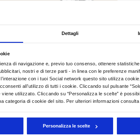
C
M
C
Dettagli
C
ookie
Arc
rienza di navigazione e, previo tuo consenso, ottenere statistiche 
Tutt
blicitari, nostri e di terze parti - in linea con le preferenze mani
’interazione con i tuoi Social network questo sito utilizza cookie,
202
202
cconsenti all’utilizzo di tutti i cookie. Cliccando sul pulsante “
201
 viene utilizzato. Cliccando su “Personalizza le scelte” è possibi
201
a categoria di cookie del sito. Per ulteriori informazioni consult
201
200
200
Personalizza le scelte