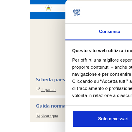
Consenso
Questo sito web utilizza i c
Per offrirti una migliore espe
proporre contenuti – anche pub
navigazione e per consentire l
Scheda paese
Cliccando su “Accetta tutti” a
di tracciamento o profilazione
Il paese
volontà in relazione a ciascun
Guida normativa all'esportazione
Nicaragua
Solo necessari