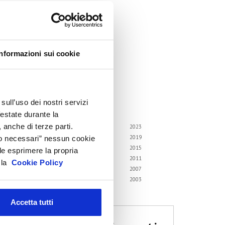
ircolari
emorandum of Understanding
orsi di formazione
Informazioni sui cookie
ontatti utili
FAQ
hivio
sull’uso dei nostri servizi
i gli anni
festate durante la
 anche di terze parti.
6
2025
2024
2023
2
2021
2020
2019
Solo necessari” nessun cookie
8
2017
2016
2015
le esprimere la propria
4
2013
2012
2011
a la
Cookie Policy
0
2009
2008
2007
6
2005
2004
2003
2
Accetta tutti